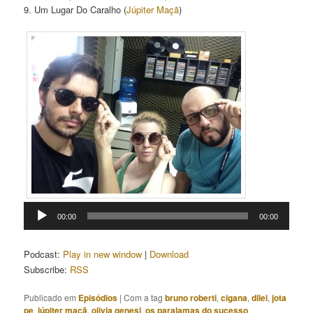
9. Um Lugar Do Caralho (
Júpiter Maçã
)
Tocador
00:00
00:00
de
áudio
Podcast:
Play in new window
|
Download
Subscribe:
RSS
Publicado em
Episódios
|
Com a tag
bruno roberti
,
cigana
,
dilei
,
jota
pe
,
júpiter maçã
,
olivia genesi
,
os paralamas do sucesso
,