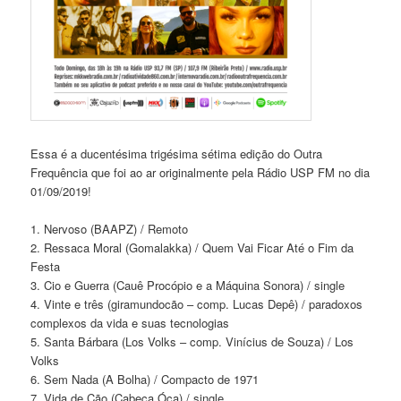
Essa é a ducentésima trigésima sétima edição do Outra
Frequência que foi ao ar originalmente pela Rádio USP FM no dia
01/09/2019!
1. Nervoso (BAAPZ) / Remoto
2. Ressaca Moral (Gomalakka) / Quem Vai Ficar Até o Fim da
Festa
3. Cio e Guerra (Cauê Procópio e a Máquina Sonora) / single
4. Vinte e três (giramundocão – comp. Lucas Depê) / paradoxos
complexos da vida e suas tecnologias
5. Santa Bárbara (Los Volks – comp. Vinícius de Souza) / Los
Volks
6. Sem Nada (A Bolha) / Compacto de 1971
7. Vida de Cão (Cabeça Óca) / single