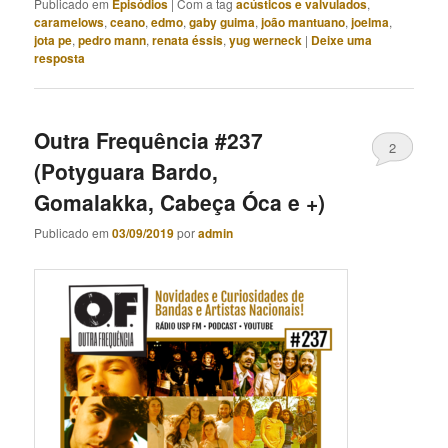
Publicado em
Episódios
|
Com a tag
acústicos e valvulados
,
caramelows
,
ceano
,
edmo
,
gaby guima
,
joão mantuano
,
joelma
,
jota pe
,
pedro mann
,
renata éssis
,
yug werneck
|
Deixe uma
resposta
Outra Frequência #237
2
(Potyguara Bardo,
Gomalakka, Cabeça Óca e +)
Publicado em
03/09/2019
por
admin