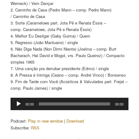
Werneck) / Vem Dançar
2. Caminho de Casa (Pedro Mann – comp. Pedro Mann)
/ Caminho de Casa
3. Sorte (Caramelows part. Jota Pê e Renata Éssis –
comp. Caramelows, Jota Pê e Renata Éssis)
4. Melhor Eu Desligar (Gaby Guima) / Quem
5. Regresso (João Mantuano) / single
6. Não Diga Nada (Non Dirmi Niente) (Joelma – comp. Burt
Bacharach, Hal David e Mogol, vrs. Paulo Queiroz) / Compacto
simples 1965
7. Uma canção pra derrubar presidente (Edmo) / single
8. A Pressa é Inimiga (Ceano – comp. André Vinco) / Bonsenso
9. Fim de Tarde com Você (Acústicos & Valvulados part. Frejat –
comp. Paulo James) / single
Tocador
00:00
00:00
de
áudio
Podcast:
Play in new window
|
Download
Subscribe:
RSS