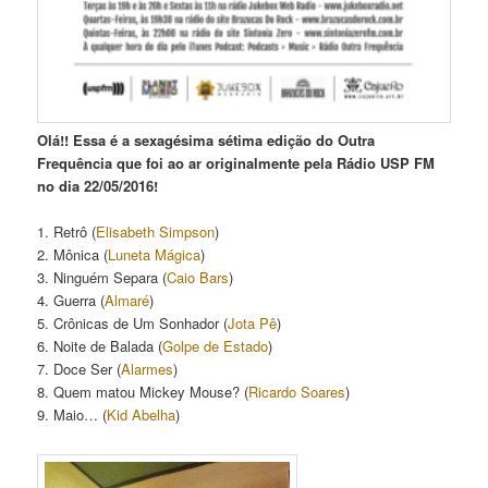
Olá!! Essa é a sexagésima sétima edição do Outra
Frequência que foi ao ar originalmente pela Rádio USP FM
no dia 22/05/2016!
1. Retrô (
Elisabeth Simpson
)
2. Mônica (
Luneta Mágica
)
3. Ninguém Separa (
Caio Bars
)
4. Guerra (
Almaré
)
5. Crônicas de Um Sonhador (
Jota Pê
)
6. Noite de Balada (
Golpe de Estado
)
7. Doce Ser (
Alarmes
)
8. Quem matou Mickey Mouse? (
Ricardo Soares
)
9. Maio… (
Kid Abelha
)