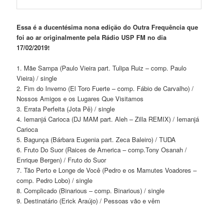
Essa é a ducentésima nona edição do Outra Frequência que
foi ao ar originalmente pela Rádio USP FM no dia
17/02/2019!
1. Mãe Sampa (Paulo Vieira part. Tulipa Ruiz – comp. Paulo
Vieira) / single
2. Fim do Inverno (El Toro Fuerte – comp. Fábio de Carvalho) /
Nossos Amigos e os Lugares Que Visitamos
3. Errata Perfeita (Jota Pê) / single
4. Iemanjá Carioca (DJ MAM part. Aleh – Zilla REMIX) / Iemanjá
Carioca
5. Bagunça (Bárbara Eugenia part. Zeca Baleiro) / TUDA
6. Fruto Do Suor (Raices de America – comp.Tony Osanah /
Enrique Bergen) / Fruto do Suor
7. Tão Perto e Longe de Você (Pedro e os Mamutes Voadores –
comp. Pedro Lobo) / single
8. Complicado (Binarious – comp. Binarious) / single
9. Destinatário (Erick Araújo) / Pessoas vão e vêm