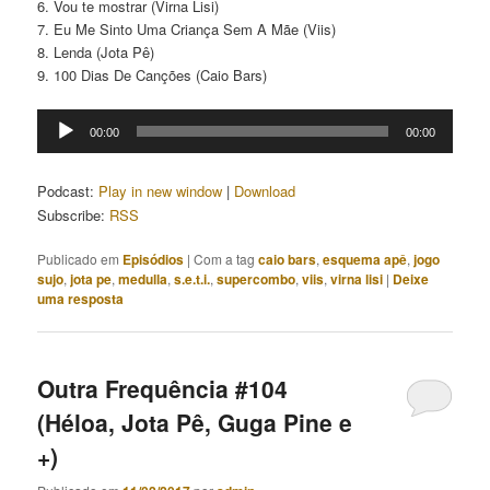
6. Vou te mostrar (Virna Lisi)
7. Eu Me Sinto Uma Criança Sem A Mãe (Viis)
8. Lenda (Jota Pê)
9. 100 Dias De Canções (Caio Bars)
Tocador
00:00
00:00
de
áudio
Podcast:
Play in new window
|
Download
Subscribe:
RSS
Publicado em
Episódios
|
Com a tag
caio bars
,
esquema apê
,
jogo
sujo
,
jota pe
,
medulla
,
s.e.t.i.
,
supercombo
,
viis
,
virna lisi
|
Deixe
uma resposta
Outra Frequência #104
(Héloa, Jota Pê, Guga Pine e
+)