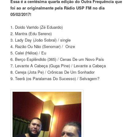
Essa é a centésima quarta edição do Outra Frequência que
foi ao ar originalmente pela Rádio USP FM no dia
05/02/2017!
1. Doido Varrido (Zé Eduardo)
2. Mantra (Edu Sereno)
3. Lady Day (João Sobral) / single
4. Razão Ou Não (Senomar) / Onze
5. Calei (Héloa) / Eu
6. Berço Esplêndido (365) / Cenas De um Novo País
7. Levante A Cabeça (Guga Pine) / Levante a Cabeça
8. Cereja (Jota Pe) / Crônicas De Um Sonhador
9. Teerâ (os Paralamas Do Sucesso) / Selvagem?