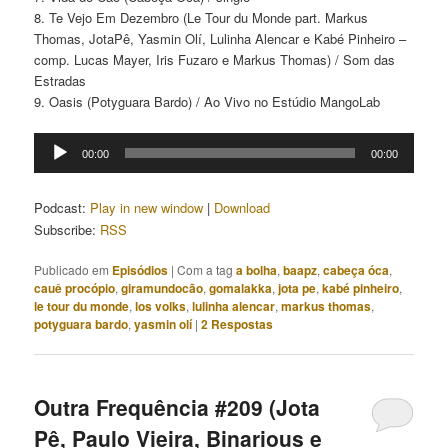
8. Te Vejo Em Dezembro (Le Tour du Monde part. Markus
Thomas, JotaPê, Yasmin Olí, Lulinha Alencar e Kabé Pinheiro –
comp. Lucas Mayer, Iris Fuzaro e Markus Thomas) / Som das
Estradas
9. Oasis (Potyguara Bardo) / Ao Vivo no Estúdio MangoLab
Tocador
00:00
00:00
de
áudio
Podcast:
Play in new window
|
Download
Subscribe:
RSS
Publicado em
Episódios
|
Com a tag
a bolha
,
baapz
,
cabeça óca
,
cauê procópio
,
giramundocão
,
gomalakka
,
jota pe
,
kabé pinheiro
,
le tour du monde
,
los volks
,
lulinha alencar
,
markus thomas
,
potyguara bardo
,
yasmin olí
|
2
Respostas
Outra Frequência #209 (Jota
Pê, Paulo Vieira, Binarious e