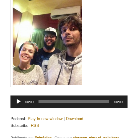
Tocador
00:00
00:00
de
áudio
Podcast:
Play in new window
|
Download
Subscribe:
RSS
Publicado em
Episódios
|
Com a tag
alarmes
,
almaré
,
caio bars
,