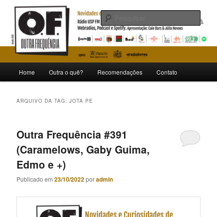
Pular
Pular
Novidades e curiosidades de bandas e artistas nacionais
para
para
Pesqu
o
o
conteúdo
conteúdo
Outra Frequência
principal
secundário
Menu
Home
Outra o quê?
Recomendações
Contato
principal
ARQUIVO DA TAG:
JOTA PE
Outra Frequência #391
(Caramelows, Gaby Guima,
Edmo e +)
Publicado em
23/10/2022
por
admin