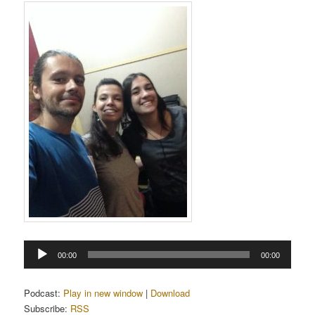
Tocador
00:00
00:00
de
áudio
Podcast:
Play in new window
|
Download
Subscribe:
RSS