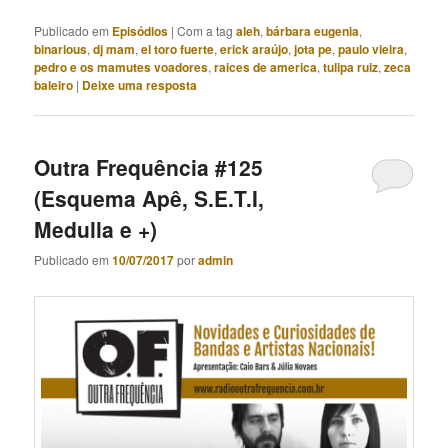
Publicado em
Episódios
|
Com a tag
aleh
,
bárbara eugenia
,
binarious
,
dj mam
,
el toro fuerte
,
erick araújo
,
jota pe
,
paulo vieira
,
pedro e os mamutes voadores
,
raices de america
,
tulipa ruiz
,
zeca
baleiro
|
Deixe uma resposta
Outra Frequência #125
(Esquema Apê, S.E.T.I,
Medulla e +)
Publicado em
10/07/2017
por
admin