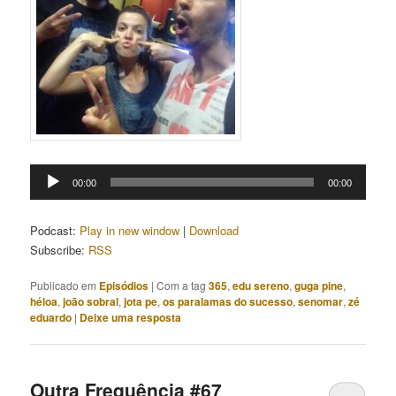
Tocador
00:00
00:00
de
áudio
Podcast:
Play in new window
|
Download
Subscribe:
RSS
Publicado em
Episódios
|
Com a tag
365
,
edu sereno
,
guga pine
,
héloa
,
joão sobral
,
jota pe
,
os paralamas do sucesso
,
senomar
,
zé
eduardo
|
Deixe uma resposta
Outra Frequência #67