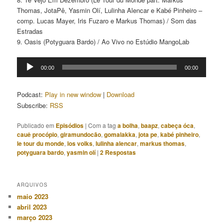
Thomas, JotaPê, Yasmin Olí, Lulinha Alencar e Kabé Pinheiro –
comp. Lucas Mayer, Iris Fuzaro e Markus Thomas) / Som das
Estradas
9. Oasis (Potyguara Bardo) / Ao Vivo no Estúdio MangoLab
Tocador
00:00
00:00
de
áudio
Podcast:
Play in new window
|
Download
Subscribe:
RSS
Publicado em
Episódios
|
Com a tag
a bolha
,
baapz
,
cabeça óca
,
cauê procópio
,
giramundocão
,
gomalakka
,
jota pe
,
kabé pinheiro
,
le tour du monde
,
los volks
,
lulinha alencar
,
markus thomas
,
potyguara bardo
,
yasmin olí
|
2
Respostas
ARQUIVOS
maio 2023
abril 2023
março 2023