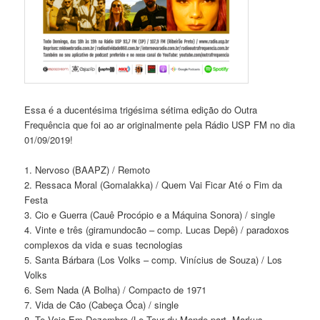
Essa é a ducentésima trigésima sétima edição do Outra
Frequência que foi ao ar originalmente pela Rádio USP FM no dia
01/09/2019!
1. Nervoso (BAAPZ) / Remoto
2. Ressaca Moral (Gomalakka) / Quem Vai Ficar Até o Fim da
Festa
3. Cio e Guerra (Cauê Procópio e a Máquina Sonora) / single
4. Vinte e três (giramundocão – comp. Lucas Depê) / paradoxos
complexos da vida e suas tecnologias
5. Santa Bárbara (Los Volks – comp. Vinícius de Souza) / Los
Volks
6. Sem Nada (A Bolha) / Compacto de 1971
7. Vida de Cão (Cabeça Óca) / single
8. Te Vejo Em Dezembro (Le Tour du Monde part. Markus