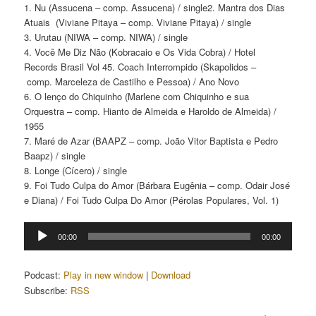
1. Nu (Assucena – comp. Assucena) / single2. Mantra dos Dias
Atuais (Viviane Pitaya – comp. Viviane Pitaya) / single
3. Urutau (NIWA – comp. NIWA) / single
4. Você Me Diz Não (Kobracaio e Os Vida Cobra) / Hotel
Records Brasil Vol 45. Coach Interrompido (Skapolidos –
comp. Marceleza de Castilho e Pessoa) / Ano Novo
6. O lenço do Chiquinho (Marlene com Chiquinho e sua
Orquestra – comp. Hianto de Almeida e Haroldo de Almeida) /
1955
7. Maré de Azar (BAAPZ – comp. João Vitor Baptista e Pedro
Baapz) / single
8. Longe (Cícero) / single
9. Foi Tudo Culpa do Amor (Bárbara Eugênia – comp. Odair José
e Diana) / Foi Tudo Culpa Do Amor (Pérolas Populares, Vol. 1)
Tocador
00:00
00:00
de
áudio
Podcast:
Play in new window
|
Download
Subscribe:
RSS