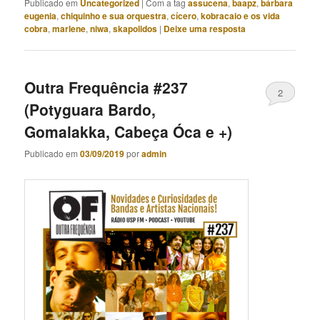
Publicado em
Uncategorized
|
Com a tag
assucena
,
baapz
,
bárbara
eugenia
,
chiquinho e sua orquestra
,
cícero
,
kobracaio e os vida
cobra
,
marlene
,
niwa
,
skapolidos
|
Deixe uma resposta
Outra Frequência #237
2
(Potyguara Bardo,
Gomalakka, Cabeça Óca e +)
Publicado em
03/09/2019
por
admin