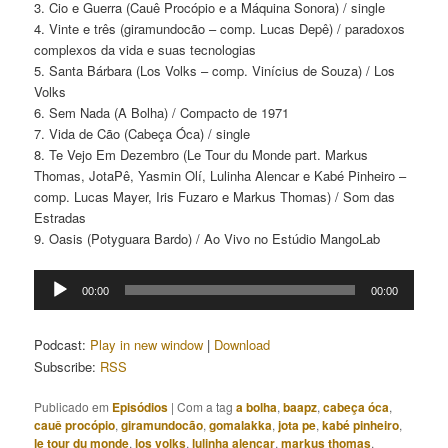
3. Cio e Guerra (Cauê Procópio e a Máquina Sonora) / single
4. Vinte e três (giramundocão – comp. Lucas Depê) / paradoxos
complexos da vida e suas tecnologias
5. Santa Bárbara (Los Volks – comp. Vinícius de Souza) / Los
Volks
6. Sem Nada (A Bolha) / Compacto de 1971
7. Vida de Cão (Cabeça Óca) / single
8. Te Vejo Em Dezembro (Le Tour du Monde part. Markus
Thomas, JotaPê, Yasmin Olí, Lulinha Alencar e Kabé Pinheiro –
comp. Lucas Mayer, Iris Fuzaro e Markus Thomas) / Som das
Estradas
9. Oasis (Potyguara Bardo) / Ao Vivo no Estúdio MangoLab
Tocador
00:00
00:00
de
áudio
Podcast:
Play in new window
|
Download
Subscribe:
RSS
Publicado em
Episódios
|
Com a tag
a bolha
,
baapz
,
cabeça óca
,
cauê procópio
,
giramundocão
,
gomalakka
,
jota pe
,
kabé pinheiro
,
le tour du monde
,
los volks
,
lulinha alencar
,
markus thomas
,