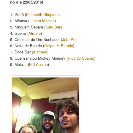
no dia 22/05/2016!
1. Retrô (
Elisabeth Simpson
)
2. Mônica (
Luneta Mágica
)
3. Ninguém Separa (
Caio Bars
)
4. Guerra (
Almaré
)
5. Crônicas de Um Sonhador (
Jota Pê
)
6. Noite de Balada (
Golpe de Estado
)
7. Doce Ser (
Alarmes
)
8. Quem matou Mickey Mouse? (
Ricardo Soares
)
9. Maio… (
Kid Abelha
)