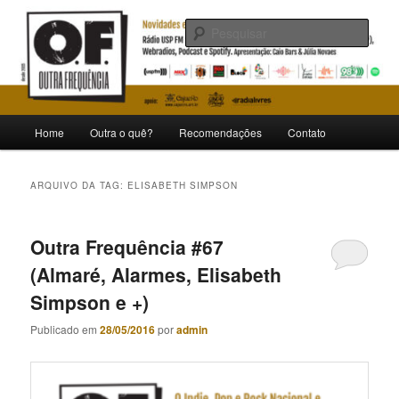
Pular
Pular
Novidades e curiosidades de bandas e artistas nacionais
para
para
Pesqu
o
o
conteúdo
conteúdo
Outra Frequência
principal
secundário
Menu
Home
Outra o quê?
Recomendações
Contato
principal
ARQUIVO DA TAG:
ELISABETH SIMPSON
Outra Frequência #67
(Almaré, Alarmes, Elisabeth
Simpson e +)
Publicado em
28/05/2016
por
admin