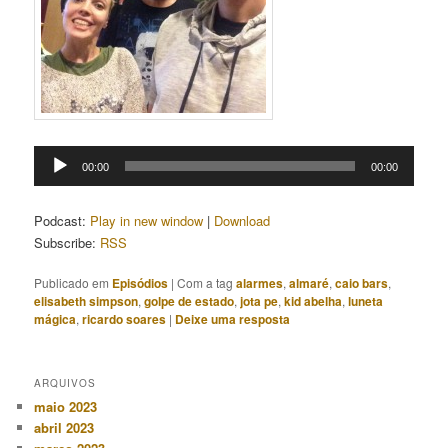
Tocador
00:00
00:00
de
áudio
Podcast:
Play in new window
|
Download
Subscribe:
RSS
Publicado em
Episódios
|
Com a tag
alarmes
,
almaré
,
caio bars
,
elisabeth simpson
,
golpe de estado
,
jota pe
,
kid abelha
,
luneta
mágica
,
ricardo soares
|
Deixe uma resposta
ARQUIVOS
maio 2023
abril 2023