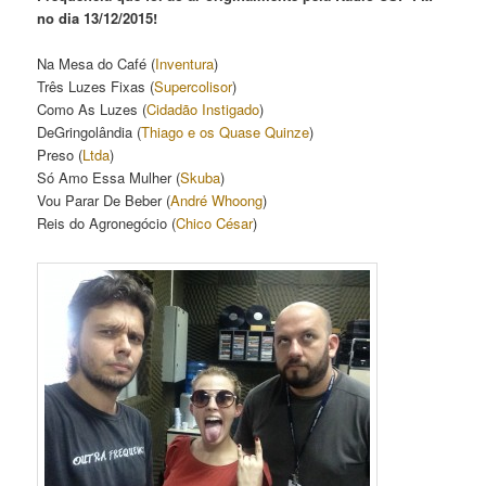
no dia 13/12/2015!
Na Mesa do Café (
Inventura
)
Três Luzes Fixas (
Supercolisor
)
Como As Luzes (
Cidadão Instigado
)
DeGringolândia (
Thiago e os Quase Quinze
)
Preso (
Ltda
)
Só Amo Essa Mulher (
Skuba
)
Vou Parar De Beber (
André Whoong
)
Reis do Agronegócio (
Chico César
)