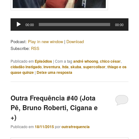
Tocador
00:00
00:00
de
áudio
Podcast:
Play in new window
|
Download
Subscribe:
RSS
Publicado em
Episódios
|
Com a tag
andré whoong
,
chico césar
,
cidadão instigado
,
inventura
,
ltda
,
skuba
,
supercolisor
,
thiago e os
quase quinze
|
Deixe uma resposta
Outra Frequência #40 (Jota
Pê, Bruno Roberti, Cigana e
+)
Publicado em
18/11/2015
por
outrafrequencia