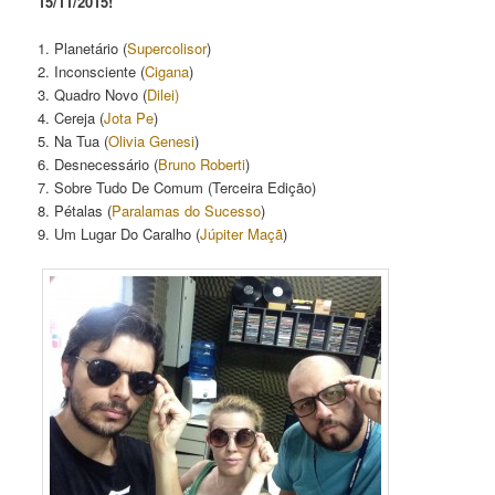
15/11/2015!
1. Planetário (
Supercolisor
)
2. Inconsciente (
Cigana
)
3. Quadro Novo (
Dilei)
4. Cereja (
Jota Pe
)
5. Na Tua (
Olivia Genesi
)
6. Desnecessário (
Bruno Roberti
)
7. Sobre Tudo De Comum (Terceira Edição)
8. Pétalas (
Paralamas do Sucesso
)
9. Um Lugar Do Caralho (
Júpiter Maçã
)