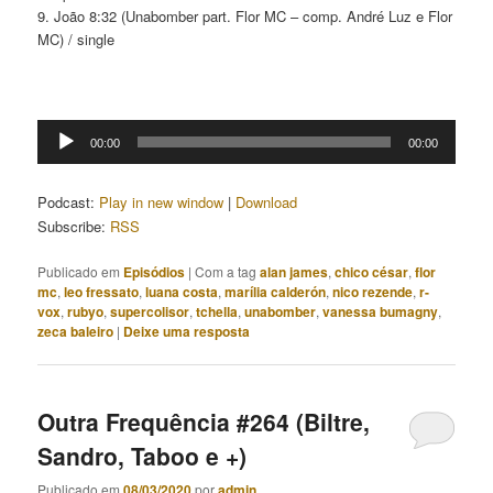
9. João 8:32 (Unabomber part. Flor MC – comp. André Luz e Flor
MC) / single
Tocador
00:00
00:00
de
áudio
Podcast:
Play in new window
|
Download
Subscribe:
RSS
Publicado em
Episódios
|
Com a tag
alan james
,
chico césar
,
flor
mc
,
leo fressato
,
luana costa
,
marília calderón
,
nico rezende
,
r-
vox
,
rubyo
,
supercolisor
,
tchella
,
unabomber
,
vanessa bumagny
,
zeca baleiro
|
Deixe uma resposta
Outra Frequência #264 (Biltre,
Sandro, Taboo e +)
Publicado em
08/03/2020
por
admin