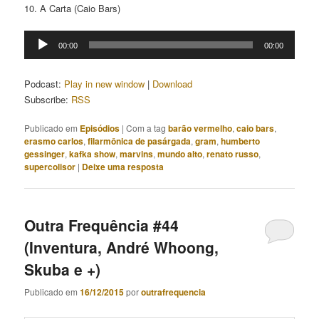
10. A Carta (Caio Bars)
Tocador
00:00
00:00
de
áudio
Podcast:
Play in new window
|
Download
Subscribe:
RSS
Publicado em
Episódios
|
Com a tag
barão vermelho
,
caio bars
,
erasmo carlos
,
filarmônica de pasárgada
,
gram
,
humberto
gessinger
,
kafka show
,
marvins
,
mundo alto
,
renato russo
,
supercolisor
|
Deixe uma resposta
Outra Frequência #44
(Inventura, André Whoong,
Skuba e +)
Publicado em
16/12/2015
por
outrafrequencia