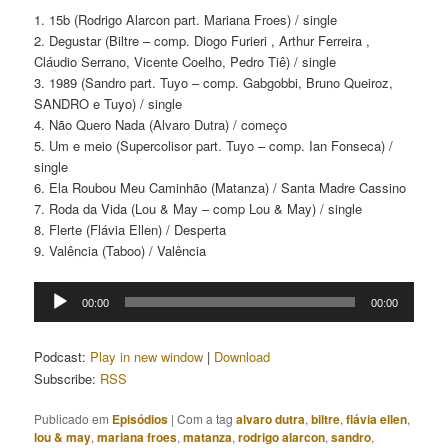
1. 15b (Rodrigo Alarcon part. Mariana Froes) / single
2. Degustar (Biltre – comp. Diogo Furieri , Arthur Ferreira ,
Cláudio Serrano, Vicente Coelho, Pedro Tiê) / single
3. 1989 (Sandro part. Tuyo – comp. Gabgobbi, Bruno Queiroz,
SANDRO e Tuyo) / single
4. Não Quero Nada (Alvaro Dutra) / começo
5. Um e meio (Supercolisor part. Tuyo – comp. Ian Fonseca) /
single
6. Ela Roubou Meu Caminhão (Matanza) / Santa Madre Cassino
7. Roda da Vida (Lou & May – comp Lou & May) / single
8. Flerte (Flávia Ellen) / Desperta
9. Valência (Taboo) / Valência
Tocador
00:00
00:00
de
áudio
Podcast:
Play in new window
|
Download
Subscribe:
RSS
Publicado em
Episódios
|
Com a tag
alvaro dutra
,
biltre
,
flávia ellen
,
lou & may
,
mariana froes
,
matanza
,
rodrigo alarcon
,
sandro
,