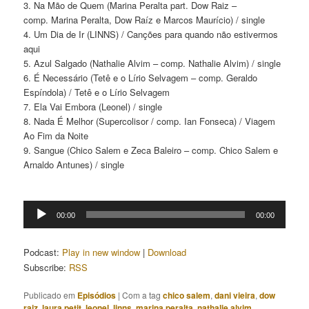
3. Na Mão de Quem (Marina Peralta part. Dow Raiz –
comp. Marina Peralta, Dow Raíz e Marcos Maurício) / single
4. Um Dia de Ir (LINNS) / Canções para quando não estivermos
aqui
5. Azul Salgado (Nathalie Alvim – comp. Nathalie Alvim) / single
6. É Necessário (Tetê e o Lírio Selvagem – comp. Geraldo
Espíndola) / Tetê e o Lírio Selvagem
7. Ela Vai Embora (Leonel) / single
8. Nada É Melhor (Supercolisor / comp. Ian Fonseca) / Viagem
Ao Fim da Noite
9. Sangue (Chico Salem e Zeca Baleiro – comp. Chico Salem e
Arnaldo Antunes) / single
Tocador
00:00
00:00
de
áudio
Podcast:
Play in new window
|
Download
Subscribe:
RSS
Publicado em
Episódios
|
Com a tag
chico salem
,
dani vieira
,
dow
raiz
,
laura petit
,
leonel
,
linns
,
marina peralta
,
nathalie alvim
,