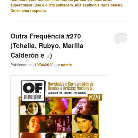
supercolisor
,
tetê e o lírio selvagem
,
tetê espíndola
,
zeca baleiro
|
Deixe uma resposta
Outra Frequência #270
(Tchella, Rubyo, Marília
Calderón e +)
Publicado em
19/04/2020
por
admin