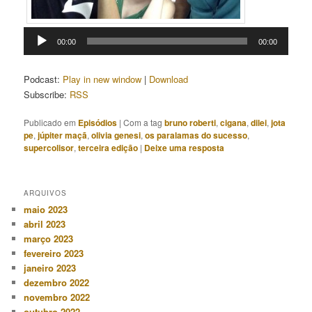
Tocador
00:00
00:00
de
áudio
Podcast:
Play in new window
|
Download
Subscribe:
RSS
Publicado em
Episódios
|
Com a tag
bruno roberti
,
cigana
,
dilei
,
jota
pe
,
júpiter maçã
,
olivia genesi
,
os paralamas do sucesso
,
supercolisor
,
terceira edição
|
Deixe uma resposta
ARQUIVOS
maio 2023
abril 2023
março 2023
fevereiro 2023
janeiro 2023
dezembro 2022
novembro 2022
outubro 2022