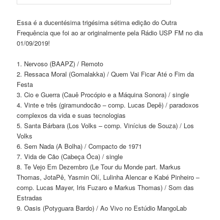
Essa é a ducentésima trigésima sétima edição do Outra
Frequência que foi ao ar originalmente pela Rádio USP FM no dia
01/09/2019!
1. Nervoso (BAAPZ) / Remoto
2. Ressaca Moral (Gomalakka) / Quem Vai Ficar Até o Fim da
Festa
3. Cio e Guerra (Cauê Procópio e a Máquina Sonora) / single
4. Vinte e três (giramundocão – comp. Lucas Depê) / paradoxos
complexos da vida e suas tecnologias
5. Santa Bárbara (Los Volks – comp. Vinícius de Souza) / Los
Volks
6. Sem Nada (A Bolha) / Compacto de 1971
7. Vida de Cão (Cabeça Óca) / single
8. Te Vejo Em Dezembro (Le Tour du Monde part. Markus
Thomas, JotaPê, Yasmin Olí, Lulinha Alencar e Kabé Pinheiro –
comp. Lucas Mayer, Iris Fuzaro e Markus Thomas) / Som das
Estradas
9. Oasis (Potyguara Bardo) / Ao Vivo no Estúdio MangoLab