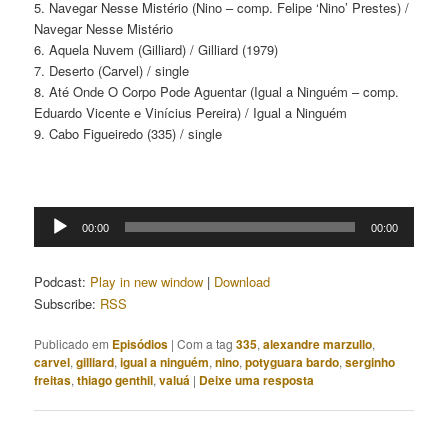
5. Navegar Nesse Mistério (Nino – comp. Felipe ‘Nino’ Prestes) /
Navegar Nesse Mistério
6. Aquela Nuvem (Gilliard) / Gilliard (1979)
7. Deserto (Carvel) / single
8. Até Onde O Corpo Pode Aguentar (Igual a Ninguém – comp.
Eduardo Vicente e Vinícius Pereira) / Igual a Ninguém
9. Cabo Figueiredo (335) / single
Tocador
00:00
00:00
de
áudio
Podcast:
Play in new window
|
Download
Subscribe:
RSS
Publicado em
Episódios
|
Com a tag
335
,
alexandre marzullo
,
carvel
,
gilliard
,
igual a ninguém
,
nino
,
potyguara bardo
,
serginho
freitas
,
thiago genthil
,
valuá
|
Deixe uma resposta