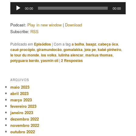
Tocador
00:00
00:00
de
áudio
Podcast:
Play in new window
|
Download
Subscribe:
RSS
Publicado em
Episódios
|
Com a tag
a bolha
,
baapz
,
cabeça óca
,
cauê procópio
,
giramundocão
,
gomalakka
,
jota pe
,
kabé pinheiro
,
le tour du monde
,
los volks
,
lulinha alencar
,
markus thomas
,
potyguara bardo
,
yasmin olí
|
2
Respostas
ARQUIVOS
maio 2023
abril 2023
março 2023
fevereiro 2023
janeiro 2023
dezembro 2022
novembro 2022
outubro 2022