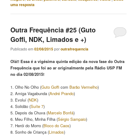
uma resposta
Outra Frequência #25 (Guto
Goffi, NDK, Limados e +)
Publicado em
02/08/2015
por
outrafrequencia
Olá!! Essa é a vigésima quinta edição da nova fase do Outra
Frequência que foi ao ar originalmente pela Rádio USP FM
no dia 02/08/2015!
1. Olho No Olho (
Guto Goffi
com
Barão Vermelho
)
2. Amiga Vagabunda (
André Prando
)
3. Evoluí (
NDK
)
4. Solidão (
Suíte 7
)
5. Depois da Chuva (
Marcelo Bonfá
)
6. Meu Filho, Minha Filha (
Sérgio Sampaio
)
7. Herói do Morro (
Bloco do Caos
)
8. Sonho de Criança (
Limados
)