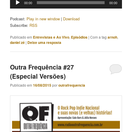
00:00
00:00
de
áudio
Podcast:
Play in new window
|
Download
Subscribe:
RSS
Publicado em
Entrevistas e Ao Vivo
,
Episódios
|
Com a tag
arnoh
,
daniel zé
|
Deixe uma resposta
Outra Frequência #27
(Especial Versões)
Publicado em
16/08/2015
por
outrafrequencia