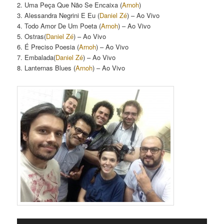
2. Uma Peça Que Não Se Encaixa (
Arnoh
)
3. Alessandra Negrini E Eu (
Daniel Zé
) – Ao Vivo
4. Todo Amor De Um Poeta (
Arnoh
) – Ao Vivo
5. Ostras(
Daniel Zé
) – Ao Vivo
6. É Preciso Poesia (
Arnoh
) – Ao Vivo
7. Embalada(
Daniel Zé
) – Ao Vivo
8. Lanternas Blues (
Arnoh
) – Ao Vivo
Tocador