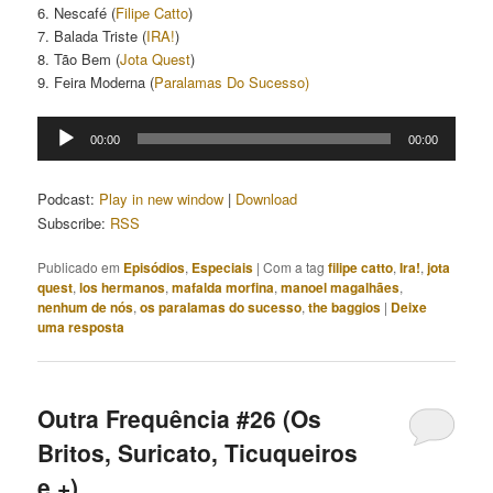
6. Nescafé (
Filipe Catto
)
7. Balada Triste (
IRA!
)
8. Tão Bem (
Jota Quest
)
9. Feira Moderna (
Paralamas Do Sucesso)
Tocador
00:00
00:00
de
áudio
Podcast:
Play in new window
|
Download
Subscribe:
RSS
Publicado em
Episódios
,
Especiais
|
Com a tag
filipe catto
,
Ira!
,
jota
quest
,
los hermanos
,
mafalda morfina
,
manoel magalhães
,
nenhum de nós
,
os paralamas do sucesso
,
the baggios
|
Deixe
uma resposta
Outra Frequência #26 (Os
Britos, Suricato, Ticuqueiros
e +)