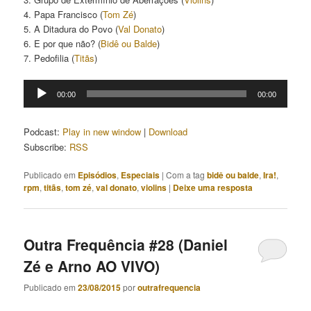
4. Papa Francisco (
Tom Zé
)
5. A Ditadura do Povo (
Val Donato
)
6. E por que não? (
Bidê ou Balde
)
7. Pedofilia (
Titãs
)
Tocador
00:00
00:00
de
áudio
Podcast:
Play in new window
|
Download
Subscribe:
RSS
Publicado em
Episódios
,
Especiais
|
Com a tag
bidê ou balde
,
Ira!
,
rpm
,
titãs
,
tom zé
,
val donato
,
violins
|
Deixe uma resposta
Outra Frequência #28 (Daniel
Zé e Arno AO VIVO)
Publicado em
23/08/2015
por
outrafrequencia