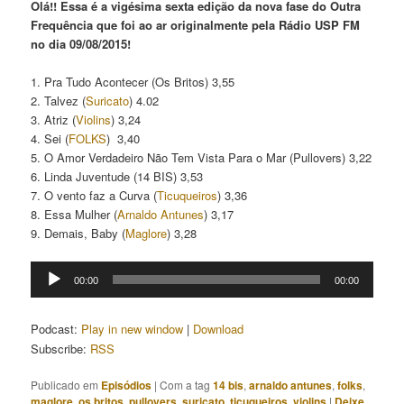
Olá!! Essa é a vigésima sexta edição da nova fase do Outra
Frequência que foi ao ar originalmente pela Rádio USP FM
no dia 09/08/2015!
1. Pra Tudo Acontecer (Os Britos) 3,55
2. Talvez (
Suricato
) 4.02
3. Atriz (
Violins
) 3,24
4. Sei (
FOLKS
) 3,40
5. O Amor Verdadeiro Não Tem Vista Para o Mar (Pullovers) 3,22
6. Linda Juventude (14 BIS) 3,53
7. O vento faz a Curva (
Ticuqueiros
) 3,36
8. Essa Mulher (
Arnaldo Antunes
) 3,17
9. Demais, Baby (
Maglore
) 3,28
Tocador
00:00
00:00
de
áudio
Podcast:
Play in new window
|
Download
Subscribe:
RSS
Publicado em
Episódios
|
Com a tag
14 bis
,
arnaldo antunes
,
folks
,
maglore
,
os britos
,
pullovers
,
suricato
,
ticuqueiros
,
violins
|
Deixe