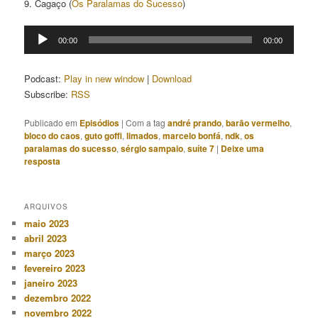
9. Cagaço (
Os Paralamas do Sucesso
)
Tocador
00:00
00:00
de
áudio
Podcast:
Play in new window
|
Download
Subscribe:
RSS
Publicado em
Episódios
|
Com a tag
andré prando
,
barão vermelho
,
bloco do caos
,
guto goffi
,
limados
,
marcelo bonfá
,
ndk
,
os
paralamas do sucesso
,
sérgio sampaio
,
suíte 7
|
Deixe uma
resposta
ARQUIVOS
maio 2023
abril 2023
março 2023
fevereiro 2023
janeiro 2023
dezembro 2022
novembro 2022