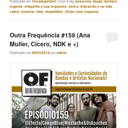
Publicado em
Uncategorized
|
Com a tag
assucena
,
baapz
,
bárbara
eugenia
,
chiquinho e sua orquestra
,
cícero
,
kobracaio e os vida
cobra
,
marlene
,
niwa
,
skapolidos
|
Deixe uma resposta
Outra Frequência #159 (Ana
Muller, Cícero, NDK e +)
Publicado em
06/03/2018
por
admin