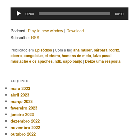
Tocador
00:00
00:00
de
áudio
Podcast:
Play in new window
|
Download
Subscribe:
RSS
Publicado em
Episódios
|
Com a tag
ana muller
,
bárbara rodrix
,
cícero
,
congo blue
,
el efecto
,
homens de melo
,
luiza possi
,
mustache e os apaches
,
ndk
,
sapo banjo
|
Deixe uma resposta
ARQUIVOS
maio 2023
abril 2023
março 2023
fevereiro 2023
janeiro 2023
dezembro 2022
novembro 2022
outubro 2022