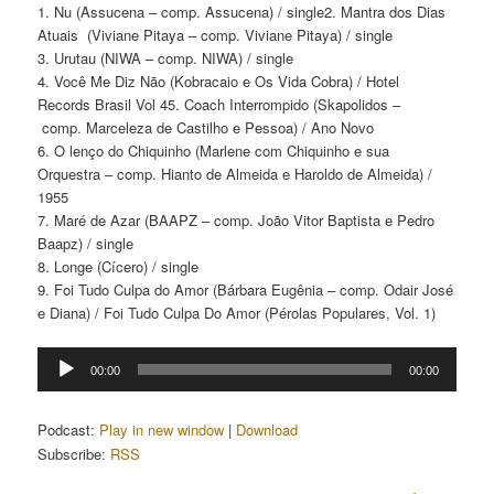
1. Nu (Assucena – comp. Assucena) / single2. Mantra dos Dias
Atuais (Viviane Pitaya – comp. Viviane Pitaya) / single
3. Urutau (NIWA – comp. NIWA) / single
4. Você Me Diz Não (Kobracaio e Os Vida Cobra) / Hotel
Records Brasil Vol 45. Coach Interrompido (Skapolidos –
comp. Marceleza de Castilho e Pessoa) / Ano Novo
6. O lenço do Chiquinho (Marlene com Chiquinho e sua
Orquestra – comp. Hianto de Almeida e Haroldo de Almeida) /
1955
7. Maré de Azar (BAAPZ – comp. João Vitor Baptista e Pedro
Baapz) / single
8. Longe (Cícero) / single
9. Foi Tudo Culpa do Amor (Bárbara Eugênia – comp. Odair José
e Diana) / Foi Tudo Culpa Do Amor (Pérolas Populares, Vol. 1)
Tocador
00:00
00:00
de
áudio
Podcast:
Play in new window
|
Download
Subscribe:
RSS