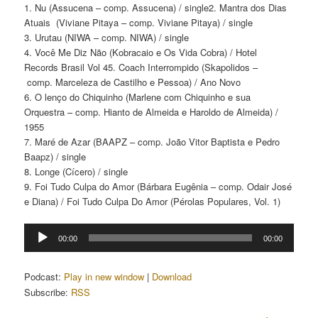
1. Nu (Assucena – comp. Assucena) / single2. Mantra dos Dias
Atuais (Viviane Pitaya – comp. Viviane Pitaya) / single
3. Urutau (NIWA – comp. NIWA) / single
4. Você Me Diz Não (Kobracaio e Os Vida Cobra) / Hotel
Records Brasil Vol 45. Coach Interrompido (Skapolidos –
comp. Marceleza de Castilho e Pessoa) / Ano Novo
6. O lenço do Chiquinho (Marlene com Chiquinho e sua
Orquestra – comp. Hianto de Almeida e Haroldo de Almeida) /
1955
7. Maré de Azar (BAAPZ – comp. João Vitor Baptista e Pedro
Baapz) / single
8. Longe (Cícero) / single
9. Foi Tudo Culpa do Amor (Bárbara Eugênia – comp. Odair José
e Diana) / Foi Tudo Culpa Do Amor (Pérolas Populares, Vol. 1)
Tocador
00:00
00:00
de
áudio
Podcast:
Play in new window
|
Download
Subscribe:
RSS