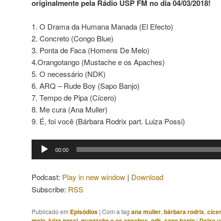
originalmente pela Rádio USP FM no dia 04/03/2018!
1. O Drama da Humana Manada (El Efecto)
2. Concreto (Congo Blue)
3. Ponta de Faca (Homens De Melo)
4.Orangotango (Mustache e os Apaches)
5. O necessário (NDK)
6. ARQ – Rude Boy (Sapo Banjo)
7. Tempo de Pipa (Cícero)
8. Me cura (Ana Muller)
9. É, foi você (Bárbara Rodrix part. Luiza Possi)
Tocador
00:00
de
áudio
Podcast:
Play in new window
|
Download
Subscribe:
RSS
Publicado em
Episódios
|
Com a tag
ana muller
,
bárbara rodrix
,
cíce
melo
,
luiza possi
,
mustache e os apaches
,
ndk
,
sapo banjo
|
Deixe 