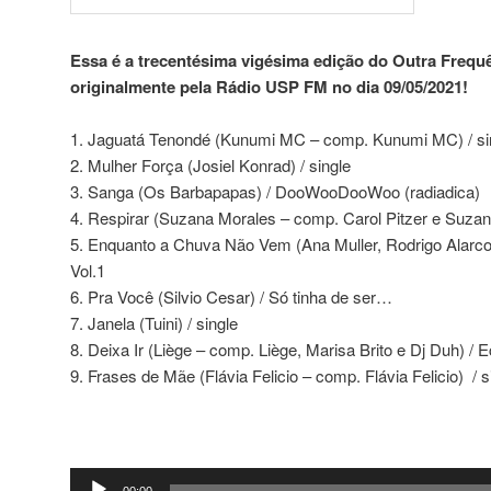
Essa é a trecentésima vigésima edição do Outra Frequê
originalmente pela Rádio USP FM no dia 09/05/2021!
1. Jaguatá Tenondé (Kunumi MC – comp. Kunumi MC) / si
2. Mulher Força (Josiel Konrad) / single
3. Sanga (Os Barbapapas) / DooWooDooWoo (radiadica)
4. Respirar (Suzana Morales – comp. Carol Pitzer e Suzan
5. Enquanto a Chuva Não Vem (Ana Muller, Rodrigo Alarco
Vol.1
6. Pra Você (Silvio Cesar) / Só tinha de ser…
7. Janela (Tuini) / single
8. Deixa Ir (Liège – comp. Liège, Marisa Brito e Dj Duh) / 
9. Frases de Mãe (Flávia Felicio – comp. Flávia Felicio) / s
Tocador