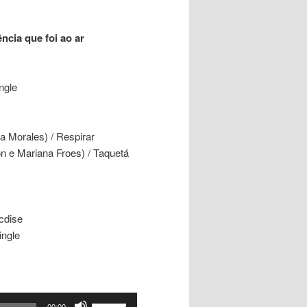
ncia que foi ao ar
ngle
a Morales) / Respirar
n e Mariana Froes) / Taquetá
Ecdise
ingle
Use