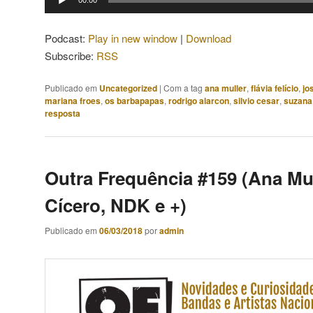
00:00
de
áudio
Podcast:
Play in new window
|
Download
Subscribe:
RSS
Publicado em
Uncategorized
|
Com a tag
ana muller
,
flávia felício
,
jo
mariana froes
,
os barbapapas
,
rodrigo alarcon
,
silvio cesar
,
suzana
resposta
Outra Frequência #159 (Ana Mul
Cícero, NDK e +)
Publicado em
06/03/2018
por
admin