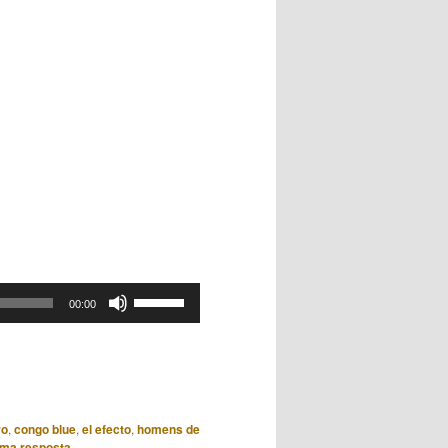
Use
00:00
as
setas
para
cima
ou
ro
,
congo blue
,
el efecto
,
homens de
para
uma resposta