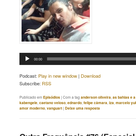
Tocador
00:00
de
áudio
Podcast:
Play in new window
|
Download
Subscribe:
RSS
Publicado em
Episódios
|
Com a tag
anderson oliveira
,
as bahias e a
kabengele
,
caetano veloso
,
ednardo
,
felipe câmara
,
iza
,
marcelo yu
amor moderno
,
vanguart
|
Deixe uma resposta