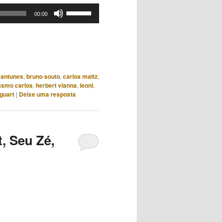
Use
00:00
as
setas
para
cima
ou
 antunes
,
bruno souto
,
carlos maltz
,
para
asmo carlos
,
herbert vianna
,
leoni
,
baixo
guart
|
Deixe uma resposta
para
aumentar
ou
, Seu Zé,
diminuir
o
volume.