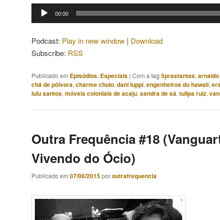
Tocador
00:00
de
áudio
Podcast:
Play in new window
|
Download
Subscribe:
RSS
Publicado em
Episódios
,
Especiais
|
Com a tag
5prastantas
,
arnaldo
chá de pólvora
,
charme chulo
,
dani luppi
,
engenheiros do hawaii
,
er
lulu santos
,
móveis coloniais de acaju
,
sandra de sá
,
tulipa ruiz
,
van
Outra Frequência #18 (Vanguart
Vivendo do Ócio)
Publicado em
07/06/2015
por
outrafrequencia