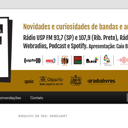
ndas e artistas nacionais
ncia
omendações
Contato
ARQUIVO DA TAG:
VANGUART