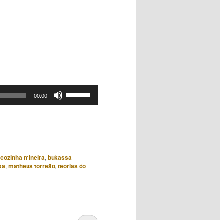
Use
00:00
as
setas
para
cima
ou
 cozinha mineira
,
bukassa
para
ka
,
matheus torreão
,
teorias do
baixo
para
aumentar
ou