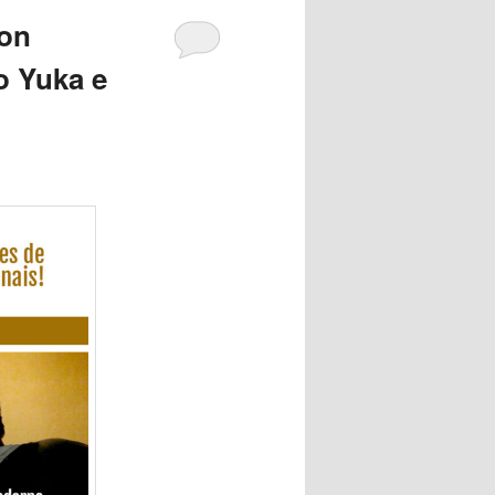
son
o Yuka e