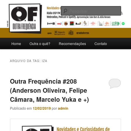
Pular
Pular
Novidades e curiosidades de bandas e artistas nacionais
para
para
Pesqu
o
o
conteúdo
conteúdo
Outra Frequência
principal
secundário
Menu
Home
Outra o quê?
Recomendações
Contato
principal
ARQUIVO DA TAG:
IZA
Outra Frequência #208
(Anderson Oliveira, Felipe
Câmara, Marcelo Yuka e +)
Publicado em
12/02/2019
por
admin