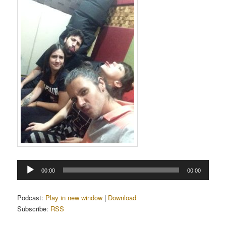
Tocador
00:00
00:00
de
áudio
Podcast:
Play in new window
|
Download
Subscribe:
RSS