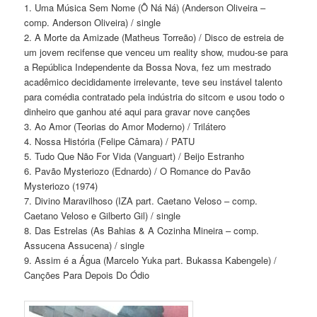
1. Uma Música Sem Nome (Ô Ná Ná) (Anderson Oliveira –
comp. Anderson Oliveira) / single
2. A Morte da Amizade (Matheus Torreão) / Disco de estreia de
um jovem recifense que venceu um reality show, mudou-se para
a República Independente da Bossa Nova, fez um mestrado
acadêmico decididamente irrelevante, teve seu instável talento
para comédia contratado pela indústria do sitcom e usou todo o
dinheiro que ganhou até aqui para gravar nove canções
3. Ao Amor (Teorias do Amor Moderno) / Trilátero
4. Nossa História (Felipe Câmara) / PATU
5. Tudo Que Não For Vida (Vanguart) / Beijo Estranho
6. Pavão Mysteriozo (Ednardo) / O Romance do Pavão
Mysteriozo (1974)
7. Divino Maravilhoso (IZA part. Caetano Veloso – comp.
Caetano Veloso e Gilberto Gil) / single
8. Das Estrelas (As Bahias & A Cozinha Mineira – comp.
Assucena Assucena) / single
9. Assim é a Água (Marcelo Yuka part. Bukassa Kabengele) /
Canções Para Depois Do Ódio