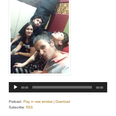
Tocador
00:00
00:00
de
áudio
Podcast:
Play in new window
|
Download
Subscribe:
RSS