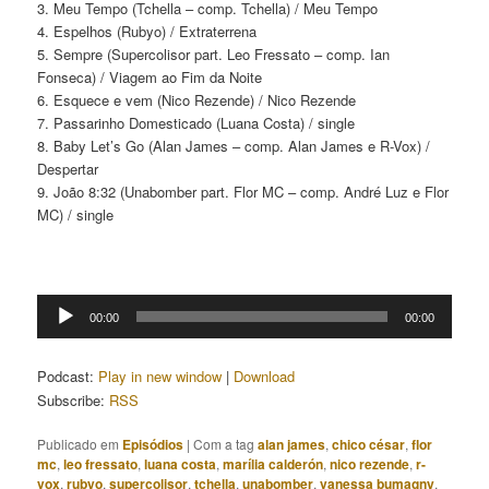
3. Meu Tempo (Tchella – comp. Tchella) / Meu Tempo
4. Espelhos (Rubyo) / Extraterrena
5. Sempre (Supercolisor part. Leo Fressato – comp. Ian
Fonseca) / Viagem ao Fim da Noite
6. Esquece e vem (Nico Rezende) / Nico Rezende
7. Passarinho Domesticado (Luana Costa) / single
8. Baby Let’s Go (Alan James – comp. Alan James e R-Vox) /
Despertar
9. João 8:32 (Unabomber part. Flor MC – comp. André Luz e Flor
MC) / single
Tocador
00:00
00:00
de
áudio
Podcast:
Play in new window
|
Download
Subscribe:
RSS
Publicado em
Episódios
|
Com a tag
alan james
,
chico césar
,
flor
mc
,
leo fressato
,
luana costa
,
marília calderón
,
nico rezende
,
r-
vox
,
rubyo
,
supercolisor
,
tchella
,
unabomber
,
vanessa bumagny
,