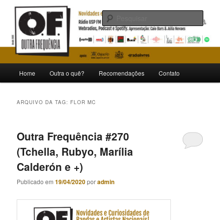
Pular
Pular
Novidades e curiosidades de bandas e artistas nacionais
para
para
Pesqu
o
o
conteúdo
conteúdo
Outra Frequência
principal
secundário
Menu
Home
Outra o quê?
Recomendações
Contato
principal
ARQUIVO DA TAG:
FLOR MC
Outra Frequência #270
(Tchella, Rubyo, Marília
Calderón e +)
Publicado em
19/04/2020
por
admin