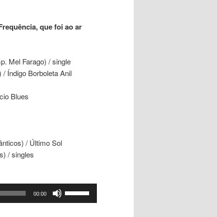
requência, que foi ao ar
 Mel Farago) / single
 / Índigo Borboleta Anil
cio Blues
ticos) / Último Sol
) / singles
Use
00:00
as
setas