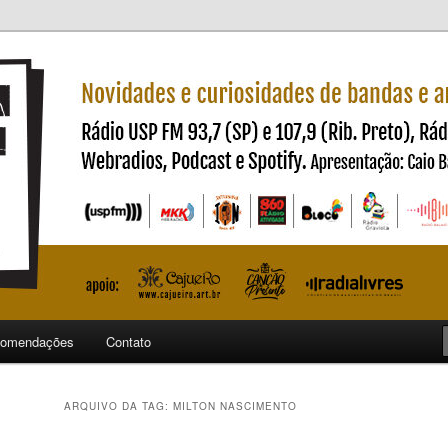
ndas e artistas nacionais
ncia
omendações
Contato
ARQUIVO DA TAG:
MILTON NASCIMENTO