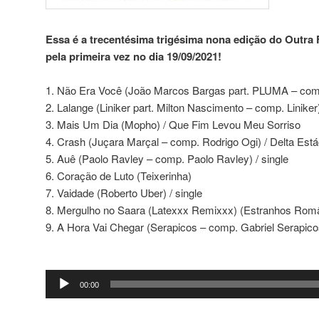
Essa é a trecentésima trigésima nona edição do Outra F
pela primeira vez no dia 19/09/2021!
1. Não Era Você (João Marcos Bargas part. PLUMA – comp.
2. Lalange (Liniker part. Milton Nascimento – comp. Liniker)
3. Mais Um Dia (Mopho) / Que Fim Levou Meu Sorriso
4. Crash (Juçara Marçal – comp. Rodrigo Ogi) / Delta Está
5. Auê (Paolo Ravley – comp. Paolo Ravley) / single
6. Coração de Luto (Teixerinha)
7. Vaidade (Roberto Uber) / single
8. Mergulho no Saara (Latexxx Remixxx) (Estranhos Român
9. A Hora Vai Chegar (Serapicos – comp. Gabriel Serapicos
Tocador
00:00
de
áudio