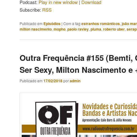
Podcast:
Play in new window
|
Download
Subscribe:
RSS
Publicado em
Episódios
|
Com a tag
estranhos românticos
,
joão ma
milton nascimento
,
mopho
,
paolo ravley
,
pluma
,
roberto uber
,
serap
Outra Frequência #155 (Bemti, 
Ser Sexy, Milton Nascimento e 
Publicado em
17/02/2018
por
admin