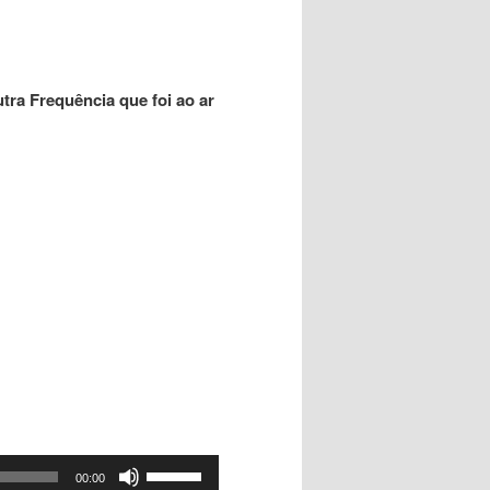
volume.
tra Frequência que foi ao ar
Use
00:00