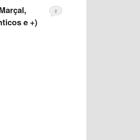
Marçal,
2
ticos e +)