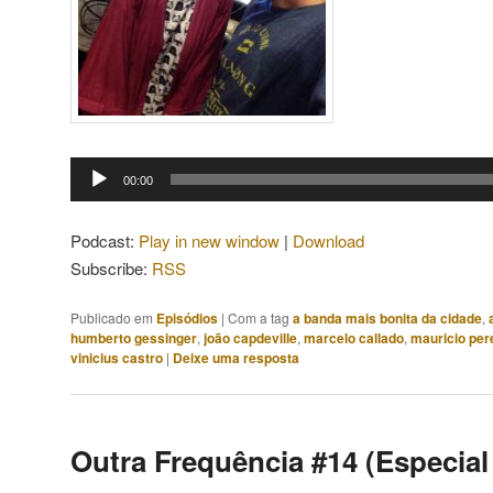
Tocador
00:00
de
áudio
Podcast:
Play in new window
|
Download
Subscribe:
RSS
Publicado em
Episódios
|
Com a tag
a banda mais bonita da cidade
,
humberto gessinger
,
joão capdeville
,
marcelo callado
,
mauricio per
vinicius castro
|
Deixe uma resposta
Outra Frequência #14 (Especial