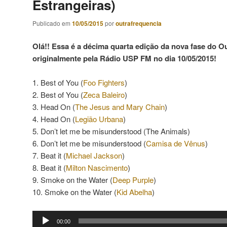
Estrangeiras)
Publicado em
10/05/2015
por
outrafrequencia
Olá!! Essa é a décima quarta edição da nova fase do Ou
originalmente pela Rádio USP FM no dia 10/05/2015!
1. Best of You (
Foo Fighters
)
2. Best of You (
Zeca Baleiro
)
3. Head On (
The Jesus and Mary Chain
)
4. Head On (
Legião Urbana
)
5. Don’t let me be misunderstood (The Animals)
6. Don’t let me be misunderstood (
Camisa de Vênus
)
7. Beat it (
Michael Jackson
)
8. Beat it (
Milton Nascimento
)
9. Smoke on the Water (
Deep Purple
)
10. Smoke on the Water (
Kid Abelha
)
Tocador
00:00