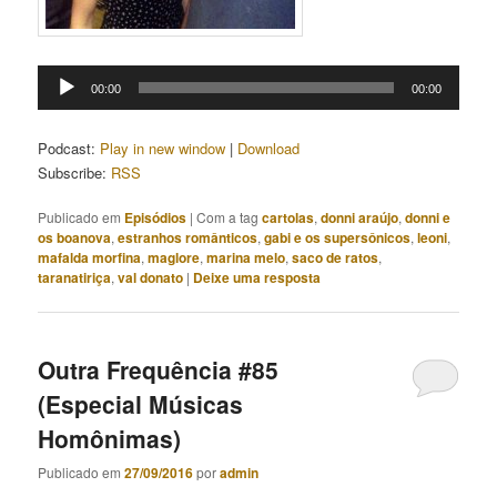
Tocador
00:00
00:00
de
áudio
Podcast:
Play in new window
|
Download
Subscribe:
RSS
Publicado em
Episódios
|
Com a tag
cartolas
,
donni araújo
,
donni e
os boanova
,
estranhos românticos
,
gabi e os supersônicos
,
leoni
,
mafalda morfina
,
maglore
,
marina melo
,
saco de ratos
,
taranatiriça
,
val donato
|
Deixe uma resposta
Outra Frequência #85
(Especial Músicas
Homônimas)
Publicado em
27/09/2016
por
admin