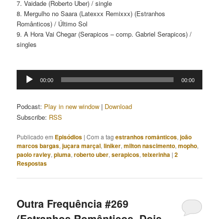
7. Vaidade (Roberto Uber) / single
8. Mergulho no Saara (Latexxx Remixxx) (Estranhos
Românticos) / Último Sol
9. A Hora Vai Chegar (Serapicos – comp. Gabriel Serapicos) /
singles
Tocador
00:00
00:00
de
áudio
Podcast:
Play in new window
|
Download
Subscribe:
RSS
Publicado em
Episódios
|
Com a tag
estranhos românticos
,
joão
marcos bargas
,
juçara marçal
,
liniker
,
milton nascimento
,
mopho
,
paolo ravley
,
pluma
,
roberto uber
,
serapicos
,
teixerinha
|
2
Respostas
Outra Frequência #269
(Estranhos Românticos, Dois