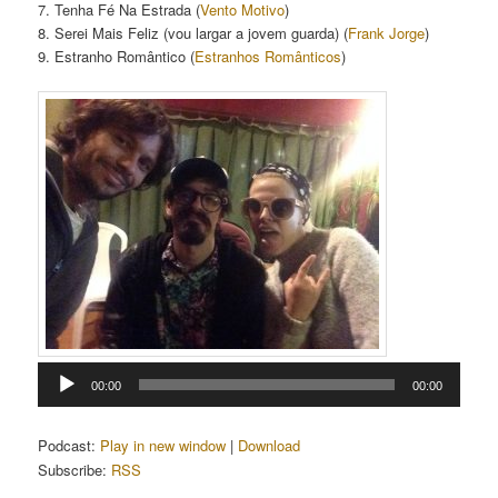
7. Tenha Fé Na Estrada (
Vento Motivo
)
8. Serei Mais Feliz (vou largar a jovem guarda) (
Frank Jorge
)
9. Estranho Romântico (
Estranhos Românticos
)
Tocador
00:00
00:00
de
áudio
Podcast:
Play in new window
|
Download
Subscribe:
RSS