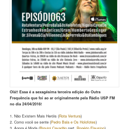
Olá!! Essa é a sexagésima terceira edição do Outra
Frequência que foi ao ar originalmente pela Rádio USP FM
no dia 24/04/2016!
1. Não Existem Mais Heróis (
Rota Ventura
)
2. Como você se sente (
Pedro Bala e Os Holofotes
)
3. Agora é Moda (
Biquini Cavadão
part.
Rogério Flausino
)