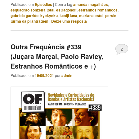
Publicado em
Episódios
|
Com a tag
amanda magalhães
,
esquadrão sonzeira total
,
estragonoff
,
estranhos românticos
,
gabriela garrido
,
kyekyeku
,
luedji luna
,
mariana estol
,
persie
,
turma da pilantragem
|
Deixe uma resposta
Outra Frequência #339
2
(Juçara Marçal, Paolo Ravley,
Estranhos Românticos e +)
Publicado em
19/09/2021
por
admin