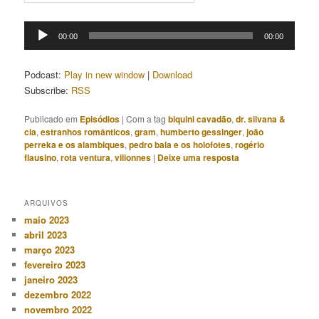
Tocador
00:00
00:00
de
áudio
Podcast:
Play in new window
|
Download
Subscribe:
RSS
Publicado em
Episódios
|
Com a tag
biquini cavadão
,
dr. silvana &
cia
,
estranhos românticos
,
gram
,
humberto gessinger
,
joão
perreka e os alambiques
,
pedro bala e os holofotes
,
rogério
flausino
,
rota ventura
,
vilionnes
|
Deixe uma resposta
ARQUIVOS
maio 2023
abril 2023
março 2023
fevereiro 2023
janeiro 2023
dezembro 2022
novembro 2022