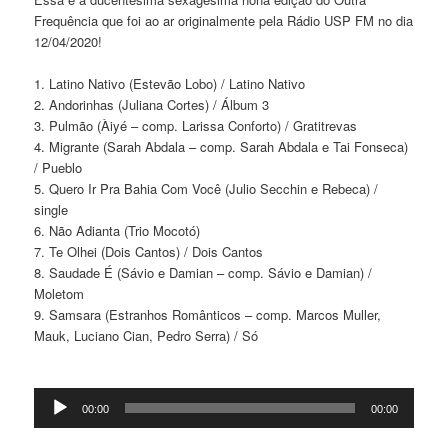
Frequência que foi ao ar originalmente pela Rádio USP FM no dia
12/04/2020!
1. Latino Nativo (Estevão Lobo) / Latino Nativo
2. Andorinhas (Juliana Cortes) / Álbum 3
3. Pulmão (Àiyé – comp. Larissa Conforto) / Gratitrevas
4. Migrante (Sarah Abdala – comp. Sarah Abdala e Tai Fonseca)
/ Pueblo
5. Quero Ir Pra Bahia Com Você (Julio Secchin e Rebeca) /
single
6. Não Adianta (Trio Mocotó)
7. Te Olhei (Dois Cantos) / Dois Cantos
8. Saudade É (Sávio e Damian – comp. Sávio e Damian) /
Moletom
9. Samsara (Estranhos Românticos – comp. Marcos Muller,
Mauk, Luciano Cian, Pedro Serra) / Só
Tocador
00:00
00:00
de
áudio