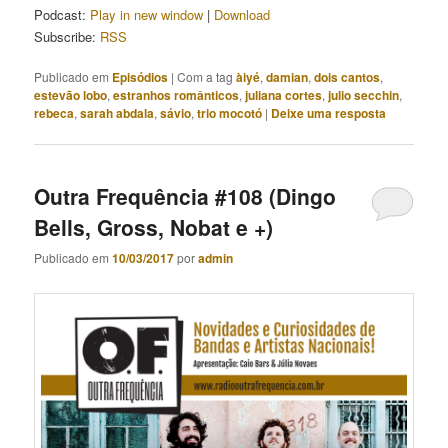
Podcast:
Play in new window
|
Download
Subscribe:
RSS
Publicado em
Episódios
|
Com a tag
àiyé
,
damian
,
dois cantos
,
estevão lobo
,
estranhos românticos
,
juliana cortes
,
julio secchin
,
rebeca
,
sarah abdala
,
sávio
,
trio mocotó
|
Deixe uma resposta
Outra Frequência #108 (Dingo
Bells, Gross, Nobat e +)
Publicado em
10/03/2017
por
admin