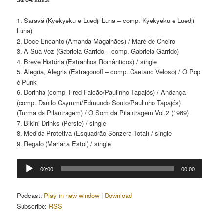
1. Saravá (Kyekyeku e Luedji Luna – comp. Kyekyeku e Luedji
Luna)
2. Doce Encanto (Amanda Magalhães) / Maré de Cheiro
3. A Sua Voz (Gabriela Garrido – comp. Gabriela Garrido)
4. Breve História (Estranhos Românticos) / single
5. Alegria, Alegria (Estragonoff – comp. Caetano Veloso) / O Pop
é Punk
6. Dorinha (comp. Fred Falcão/Paulinho Tapajós) / Andança
(comp. Danilo Caymmi/Edmundo Souto/Paulinho Tapajós)
(Turma da Pilantragem) / O Som da Pilantragem Vol.2 (1969)
7. Bikini Drinks (Persie) / single
8. Medida Protetiva (Esquadrão Sonzera Total) / single
9. Regalo (Mariana Estol) / single
Tocador
00:00
00:00
de
áudio
Podcast:
Play in new window
|
Download
Subscribe:
RSS