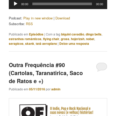
Tocador
00:00
00:00
de
áudio
Podcast:
Play in new window
|
Download
Subscribe:
RSS
Publicado em
Episódios
|
Com a tag
biquini cavadão
,
dingo bells
,
estranhos românticos
,
flying chair
,
gross
,
hojerizah
,
nobat
,
serapicos
,
skank
,
tatá aeroplano
|
Deixe uma resposta
Outra Frequência #90
(Cartolas, Taranatirica, Saco
de Ratos e +)
Publicado em
05/11/2016
por
admin