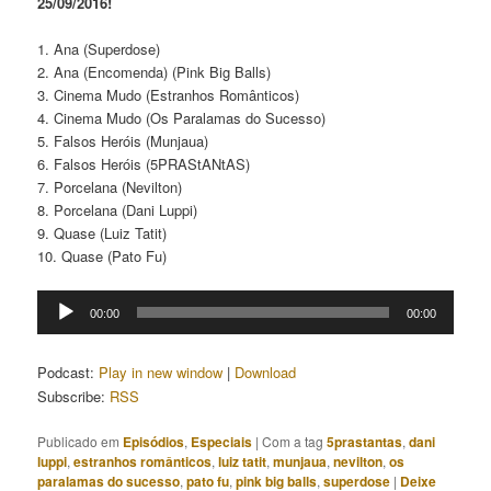
25/09/2016!
1. Ana (Superdose)
2. Ana (Encomenda) (Pink Big Balls)
3. Cinema Mudo (Estranhos Românticos)
4. Cinema Mudo (Os Paralamas do Sucesso)
5. Falsos Heróis (Munjaua)
6. Falsos Heróis (5PRAStANtAS)
7. Porcelana (Nevilton)
8. Porcelana (Dani Luppi)
9. Quase (Luiz Tatit)
10. Quase (Pato Fu)
Tocador
00:00
00:00
de
áudio
Podcast:
Play in new window
|
Download
Subscribe:
RSS
Publicado em
Episódios
,
Especiais
|
Com a tag
5prastantas
,
dani
luppi
,
estranhos românticos
,
luiz tatit
,
munjaua
,
nevilton
,
os
paralamas do sucesso
,
pato fu
,
pink big balls
,
superdose
|
Deixe