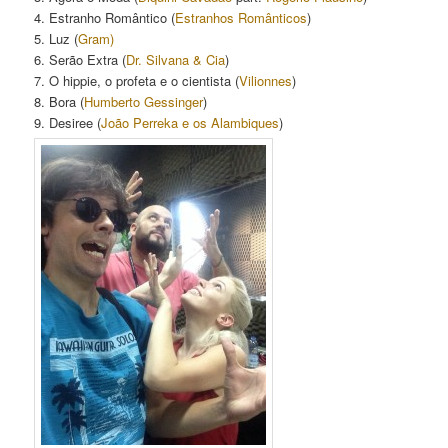
4. Estranho Romântico (
Estranhos Românticos
)
5. Luz (
Gram)
6. Serão Extra (
Dr. Silvana & Cia
)
7. O hippie, o profeta e o cientista (
Vilionnes
)
8. Bora (
Humberto Gessinger
)
9. Desiree (
João Perreka e os Alambiques
)