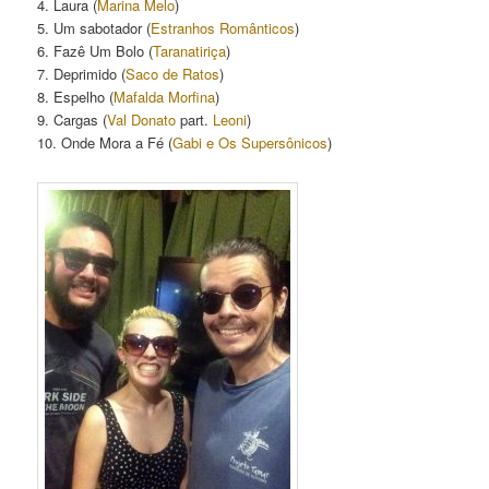
4. Laura (
Marina Melo
)
5. Um sabotador (
Estranhos Românticos
)
6. Fazê Um Bolo (
Taranatiriça
)
7.
Deprimido (
Saco de Ratos
)
8. Espelho (
Mafalda Morfina
)
9. Cargas (
Val Donato
part.
Leoni
)
10. Onde Mora a Fé (
Gabi e Os Supersônicos
)