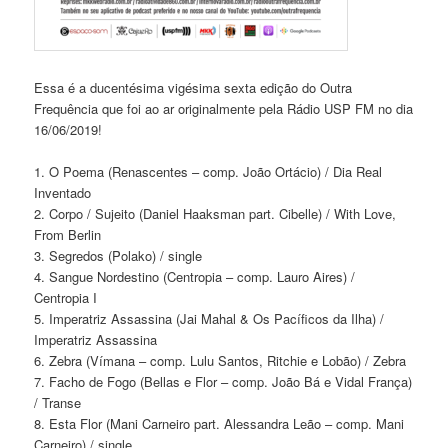
Essa é a ducentésima vigésima sexta edição do Outra
Frequência que foi ao ar originalmente pela Rádio USP FM no dia
16/06/2019!
1. O Poema (Renascentes – comp. João Ortácio) / Dia Real
Inventado
2. Corpo / Sujeito (Daniel Haaksman part. Cibelle) / With Love,
From Berlin
3. Segredos (Polako) / single
4. Sangue Nordestino (Centropia – comp. Lauro Aires) /
Centropia I
5. Imperatriz Assassina (Jai Mahal & Os Pacíficos da Ilha) /
Imperatriz Assassina
6. Zebra (Vímana – comp. Lulu Santos, Ritchie e Lobão) / Zebra
7. Facho de Fogo (Bellas e Flor – comp. João Bá e Vidal França)
/ Transe
8. Esta Flor (Mani Carneiro part. Alessandra Leão – comp. Mani
Carneiro) / single