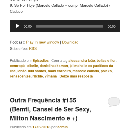
9. Só Por Hoje (Marcelo Callado – comp. Marcelo Callado) /
Caduco
Tocador
00:00
00:00
de
áudio
Podcast:
Play in new window
|
Download
Subscribe:
RSS
Publicado em
Episódios
|
Com a tag
alessandra leão
,
bellas e flor
,
centropia
,
cibelle
,
daniel haaksman
,
jai mahal e os pacíficos da
ilha
,
lobão
,
lulu santos
,
mani carneiro
,
marcelo callado
,
polako
,
renascentes
,
ritchie
,
vímana
|
Deixe uma resposta
Outra Frequência #155
(Bemti, Cansei de Ser Sexy,
Milton Nascimento e +)
Publicado em
17/02/2018
por
admin