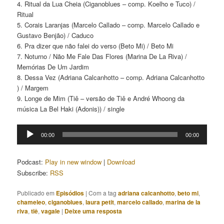
4. Ritual da Lua Cheia (Ciganoblues – comp. Koelho e Tuco) /
Ritual
5. Corais Laranjas (Marcelo Callado – comp. Marcelo Callado e
Gustavo Benjão) / Caduco
6. Pra dizer que não falei do verso (Beto Mi) / Beto Mi
7. Noturno / Não Me Fale Das Flores (Marina De La Riva) /
Memórias De Um Jardim
8. Dessa Vez (Adriana Calcanhotto – comp. Adriana Calcanhotto
) / Margem
9. Longe de Mim (Tiê – versão de Tiê e André Whoong da
música La Bel Haki (Adonis)) / single
Tocador
00:00
00:00
de
áudio
Podcast:
Play in new window
|
Download
Subscribe:
RSS
Publicado em
Episódios
|
Com a tag
adriana calcanhotto
,
beto mi
,
chameleo
,
ciganoblues
,
laura petit
,
marcelo callado
,
marina de la
riva
,
tiê
,
vagale
|
Deixe uma resposta