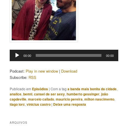
Tocador
00:00
00:00
de
áudio
Podcast:
Play in new window
|
Download
Subscribe:
RSS
Publicado em
Episódios
|
Com a tag
a banda mais bonita da cidade
,
analice
,
bemti
,
cansei de ser sexy
,
humberto gessinger
,
joão
capdeville
,
marcelo callado
,
mauricio pereira
,
milton nascimento
,
tiago iorc
,
vinicius castro
|
Deixe uma resposta
ARQUIVOS