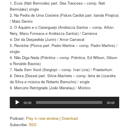
1. Ecos (Nati Bermúdez part. Dea Trancoso – comp. Nati
Bermúdez) single
2. Na Pedra de Uma Costeira (Fidura Cardial part. banda Pirajica)
/ Mato Dentro
3. O Aquário e o Caranguejo (Andrezza Santos – comp. Ailton
Nery, Manu Fonseca e Andrezza Santos) / Carranca
4. Dor da Despedida (Junin) / Amor Carnaval
5. Revisitar (Pluma part. Pedro Martins – comp. Pedro Martins) /
single
6. Não Diga Nada (Prêntice – comp. Prêntice, Ed Wilson, Gilson
e Ronaldo Bastos)
7. Nada Sem Você (Sergiopí – comp. Ivan Lins) / Praeteritum
8. Deixa (Dossel part. Silvia Machete – comp. letra de Lizandra
da Silva e música de Roberto Barrucho) / single
9. Mercúrio Retrógrado (João Menelau) / Místico
Tocador
00:00
00:00
de
áudio
Podcast:
Play in new window
|
Download
Subscribe:
RSS