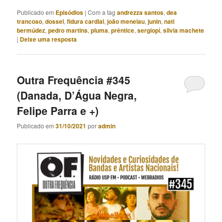
Publicado em
Episódios
|
Com a tag
andrezza santos
,
dea
trancoso
,
dossel
,
fidura cardial
,
joão menelau
,
junin
,
nati
bermúdez
,
pedro martins
,
pluma
,
prêntice
,
sergiopí
,
silvia machete
|
Deixe uma resposta
Outra Frequência #345
(Danada, D’Água Negra,
Felipe Parra e +)
Publicado em
31/10/2021
por
admin