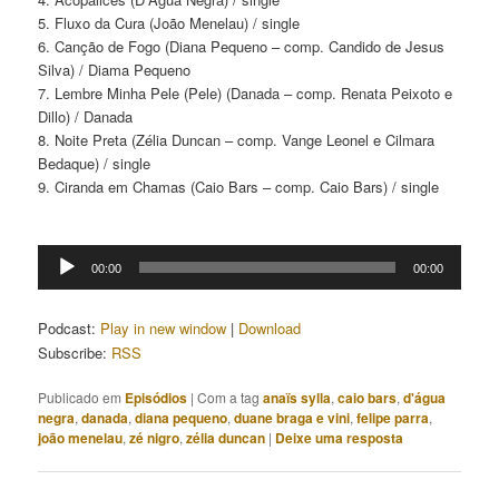
5. Fluxo da Cura (João Menelau) / single
6. Canção de Fogo (Diana Pequeno – comp. Candido de Jesus
Silva) / Diama Pequeno
7. Lembre Minha Pele (Pele) (Danada – comp. Renata Peixoto e
Dillo) / Danada
8. Noite Preta (Zélia Duncan – comp. Vange Leonel e Cilmara
Bedaque) / single
9. Ciranda em Chamas (Caio Bars – comp. Caio Bars) / single
Tocador
00:00
00:00
de
áudio
Podcast:
Play in new window
|
Download
Subscribe:
RSS
Publicado em
Episódios
|
Com a tag
anaïs sylla
,
caio bars
,
d'água
negra
,
danada
,
diana pequeno
,
duane braga e vini
,
felipe parra
,
joão menelau
,
zé nigro
,
zélia duncan
|
Deixe uma resposta