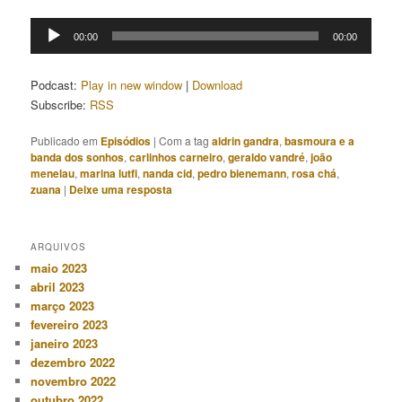
Tocador
00:00
00:00
de
áudio
Podcast:
Play in new window
|
Download
Subscribe:
RSS
Publicado em
Episódios
|
Com a tag
aldrin gandra
,
basmoura e a
banda dos sonhos
,
carlinhos carneiro
,
geraldo vandré
,
joão
menelau
,
marina lutfi
,
nanda cid
,
pedro bienemann
,
rosa chá
,
zuana
|
Deixe uma resposta
ARQUIVOS
maio 2023
abril 2023
março 2023
fevereiro 2023
janeiro 2023
dezembro 2022
novembro 2022
outubro 2022