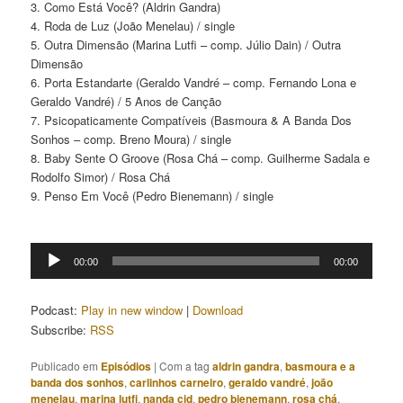
3. Como Está Você? (Aldrin Gandra)
4. Roda de Luz (João Menelau) / single
5. Outra Dimensão (Marina Lutfi – comp. Júlio Dain) / Outra
Dimensão
6. Porta Estandarte (Geraldo Vandré – comp. Fernando Lona e
Geraldo Vandré) / 5 Anos de Canção
7. Psicopaticamente Compatíveis (Basmoura & A Banda Dos
Sonhos – comp. Breno Moura) / single
8. Baby Sente O Groove (Rosa Chá – comp. Guilherme Sadala e
Rodolfo Simor) / Rosa Chá
9. Penso Em Você (Pedro Bienemann) / single
Tocador
00:00
00:00
de
áudio
Podcast:
Play in new window
|
Download
Subscribe:
RSS
Publicado em
Episódios
|
Com a tag
aldrin gandra
,
basmoura e a
banda dos sonhos
,
carlinhos carneiro
,
geraldo vandré
,
joão
menelau
,
marina lutfi
,
nanda cid
,
pedro bienemann
,
rosa chá
,