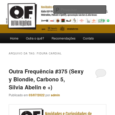
Pular
Pular
Novidades e curiosidades de bandas e artistas nacionais
para
para
Pesqu
o
o
conteúdo
conteúdo
Outra Frequência
principal
secundário
Menu
Home
Outra o quê?
Recomendações
Contato
principal
ARQUIVO DA TAG:
FIDURA CARDIAL
Outra Frequência #375 (Sexy
y Blondie, Carbono 5,
Silvia Abelin e +)
Publicado em
03/07/2022
por
admin