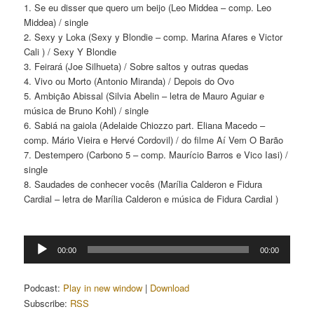
1. Se eu disser que quero um beijo (Leo Middea – comp. Leo
Middea) / single
2. Sexy y Loka (Sexy y Blondie – comp. Marina Afares e Victor
Cali ) / Sexy Y Blondie
3. Feirará (Joe Silhueta) / Sobre saltos y outras quedas
4. Vivo ou Morto (Antonio Miranda) / Depois do Ovo
5. Ambição Abissal (Silvia Abelin – letra de Mauro Aguiar e
música de Bruno Kohl) / single
6. Sabiá na gaiola (Adelaide Chiozzo part. Eliana Macedo –
comp. Mário Vieira e Hervé Cordovil) / do filme Aí Vem O Barão
7. Destempero (Carbono 5 – comp. Maurício Barros e Vico Iasi) /
single
8. Saudades de conhecer vocês (Marília Calderon e Fidura
Cardial – letra de Marília Calderon e música de Fidura Cardial )
Tocador
00:00
00:00
de
áudio
Podcast:
Play in new window
|
Download
Subscribe:
RSS