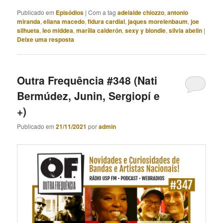
Publicado em
Episódios
|
Com a tag
adelaide chiozzo
,
antonio
miranda
,
eliana macedo
,
fidura cardial
,
jaques morelenbaum
,
joe
silhueta
,
leo middea
,
marília calderón
,
sexy y blondie
,
silvia abelin
|
Deixe uma resposta
Outra Frequência #348 (Nati
Bermúdez, Junin, Sergiopí e
+)
Publicado em
21/11/2021
por
admin