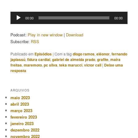
Tocador
00:00
00:00
de
áudio
Podcast:
Play in new window
|
Download
Subscribe:
RSS
Publicado em
Episódios
|
Com a tag
diogo ramos
,
eléonor
,
fernando
japiassú
,
fidura cardial
,
gabriel de almeida prado
,
grafite
,
maíra
freitas
,
maremoto
,
pc silva
,
teka marucci
,
victor cali
|
Deixe uma
resposta
ARQUIVOS
maio 2023
abril 2023
março 2023
fevereiro 2023
janeiro 2023
dezembro 2022
novembro 2022