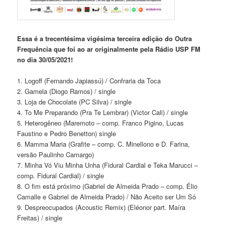
Essa é a trecentésima vigésima terceira edição do Outra
Frequência que foi ao ar originalmente pela Rádio USP FM
no dia 30/05/2021!
1. Logoff (Fernando Japiassú) / Confraria da Toca
2. Gamela (Diogo Ramos) / single
3. Loja de Chocolate (PC Silva) / single
4. To Me Preparando (Pra Te Lembrar) (Victor Cali) / single
5. Heterogêneo (Maremoto – comp. Franco Pigino, Lucas
Faustino e Pedro Benetton) single
6. Mamma Maria (Grafite – comp. C. Minellono e D. Farina,
versão Paulinho Camargo)
7. Minha Vó Viu Minha Unha (Fidural Cardial e Teka Marucci –
comp. Fidural Cardial) / single
8. O fim está próximo (Gabriel de Almeida Prado – comp. Élio
Camalle e Gabriel de Almeida Prado) / Não Aceito ser Um Só
9. Despreocupados (Acoustic Remix) (Eléonor part. Maíra
Freitas) / single