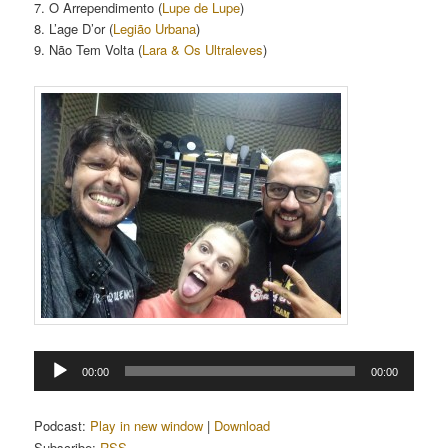
7. O Arrependimento (
Lupe de Lupe
)
8. L’age D’or (
Legião Urbana
)
9. Não Tem Volta (
Lara & Os Ultraleves
)
Tocador
00:00
00:00
de
áudio
Podcast:
Play in new window
|
Download
Subscribe:
RSS