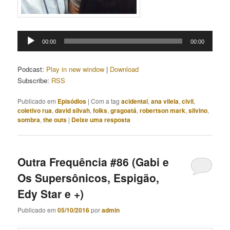
Tocador
00:00
00:00
de
áudio
Podcast:
Play in new window
|
Download
Subscribe:
RSS
Publicado em
Episódios
|
Com a tag
acidental
,
ana vilela
,
civil
,
coletivo rua
,
david silvah
,
folks
,
gragoatá
,
robertson mark
,
silvino
,
sombra
,
the outs
|
Deixe uma resposta
Outra Frequência #86 (Gabi e
Os Supersônicos, Espigão,
Edy Star e +)
Publicado em
05/10/2016
por
admin