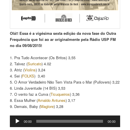
Olá!! Essa é a vigésima sexta edição da nova fase do Outra
Frequência que foi ao ar originalmente pela Rádio USP FM
no dia 09/08/2015!
1. Pra Tudo Acontecer (Os Britos) 3,55
2. Talvez (
Suricato
) 4.02
3. Atriz (
Violins
) 3,24
4. Sei (
FOLKS
) 3,40
5. O Amor Verdadeiro Não Tem Vista Para o Mar (Pullovers) 3,22
6. Linda Juventude (14 BIS) 3,53
7. O vento faz a Curva (
Ticuqueiros
) 3,36
8. Essa Mulher (
Arnaldo Antunes
) 3,17
9. Demais, Baby (
Maglore
) 3,28
Tocador
00:00
00:00
de