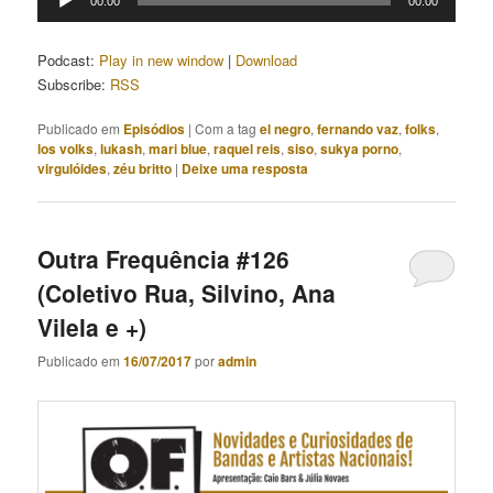
00:00
00:00
de
áudio
Podcast:
Play in new window
|
Download
Subscribe:
RSS
Publicado em
Episódios
|
Com a tag
el negro
,
fernando vaz
,
folks
,
los volks
,
lukash
,
mari blue
,
raquel reis
,
siso
,
sukya porno
,
virgulóides
,
zéu britto
|
Deixe uma resposta
Outra Frequência #126
(Coletivo Rua, Silvino, Ana
Vilela e +)
Publicado em
16/07/2017
por
admin