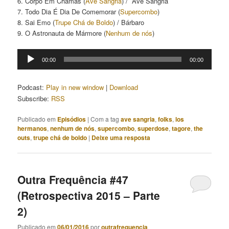
6. Corpo Em Chamas (
Ave Sangria
) / Ave Sangria
7. Todo Dia É Dia De Comemorar (
Supercombo
)
8. Sai Emo (
Trupe Chá de Boldo
) / Bárbaro
9. O Astronauta de Mármore (
Nenhum de nós
)
Tocador
00:00
00:00
de
áudio
Podcast:
Play in new window
|
Download
Subscribe:
RSS
Publicado em
Episódios
|
Com a tag
ave sangria
,
folks
,
los
hermanos
,
nenhum de nós
,
supercombo
,
superdose
,
tagore
,
the
outs
,
trupe chá de boldo
|
Deixe uma resposta
Outra Frequência #47
(Retrospectiva 2015 – Parte
2)
Publicado em
06/01/2016
por
outrafrequencia