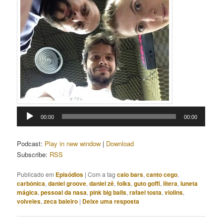
Tocador
00:00
00:00
de
áudio
Podcast:
Play in new window
|
Download
Subscribe:
RSS
Publicado em
Episódios
|
Com a tag
caio bars
,
canto cego
,
carbônica
,
daniel groove
,
daniel zé
,
folks
,
guto goffi
,
lítera
,
luneta
mágica
,
pessoal da nasa
,
pink big balls
,
rafael tosta
,
violins
,
volveles
,
zeca baleiro
|
Deixe uma resposta