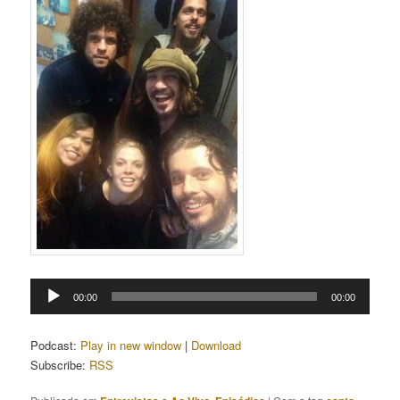
Tocador
00:00
00:00
de
áudio
Podcast:
Play in new window
|
Download
Subscribe:
RSS