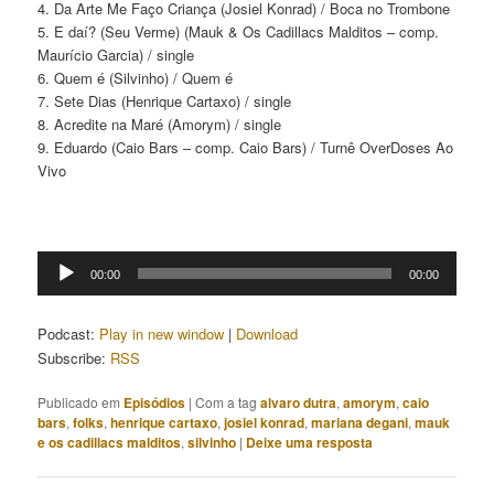
4. Da Arte Me Faço Criança (Josiel Konrad) / Boca no Trombone
5. E daí? (Seu Verme) (Mauk & Os Cadillacs Malditos – comp.
Maurício Garcia) / single
6. Quem é (Silvinho) / Quem é
7. Sete Dias (Henrique Cartaxo) / single
8. Acredite na Maré (Amorym) / single
9. Eduardo (Caio Bars – comp. Caio Bars) / Turnê OverDoses Ao
Vivo
Tocador
00:00
00:00
de
áudio
Podcast:
Play in new window
|
Download
Subscribe:
RSS
Publicado em
Episódios
|
Com a tag
alvaro dutra
,
amorym
,
caio
bars
,
folks
,
henrique cartaxo
,
josiel konrad
,
mariana degani
,
mauk
e os cadillacs malditos
,
silvinho
|
Deixe uma resposta