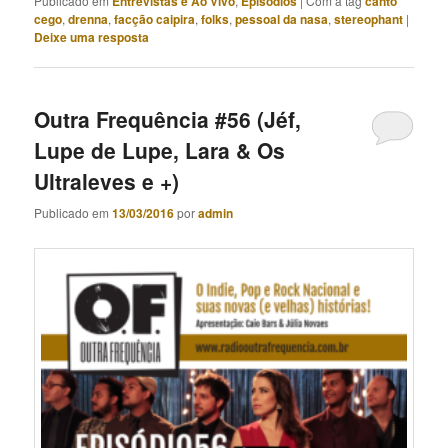
Publicado em
Entrevistas e Ao Vivo
,
Episódios
|
Com a tag
canto
cego
,
drenna
,
facção caipira
,
folks
,
pessoal da nasa
,
stereophant
|
Deixe uma resposta
Outra Frequência #56 (Jéf,
Lupe de Lupe, Lara & Os
Ultraleves e +)
Publicado em
13/03/2016
por
admin