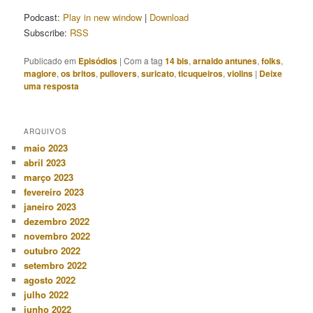
áudio
Podcast:
Play in new window
|
Download
Subscribe:
RSS
Publicado em
Episódios
|
Com a tag
14 bis
,
arnaldo antunes
,
folks
,
maglore
,
os britos
,
pullovers
,
suricato
,
ticuqueiros
,
violins
|
Deixe
uma resposta
ARQUIVOS
maio 2023
abril 2023
março 2023
fevereiro 2023
janeiro 2023
dezembro 2022
novembro 2022
outubro 2022
setembro 2022
agosto 2022
julho 2022
junho 2022