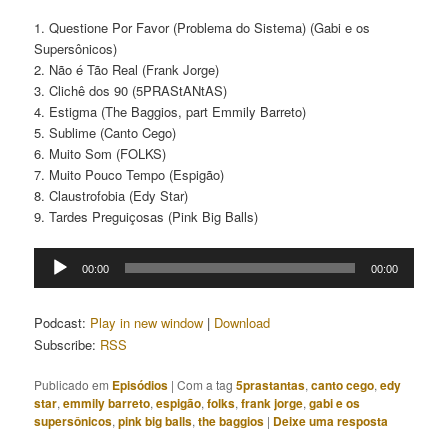
1. Questione Por Favor (Problema do Sistema) (Gabi e os
Supersônicos)
2. Não é Tão Real (Frank Jorge)
3. Clichê dos 90 (5PRAStANtAS)
4. Estigma (The Baggios, part Emmily Barreto)
5. Sublime (Canto Cego)
6. Muito Som (FOLKS)
7. Muito Pouco Tempo (Espigão)
8. Claustrofobia (Edy Star)
9. Tardes Preguiçosas (Pink Big Balls)
Tocador
00:00
00:00
de
áudio
Podcast:
Play in new window
|
Download
Subscribe:
RSS
Publicado em
Episódios
|
Com a tag
5prastantas
,
canto cego
,
edy
star
,
emmily barreto
,
espigão
,
folks
,
frank jorge
,
gabi e os
supersônicos
,
pink big balls
,
the baggios
|
Deixe uma resposta