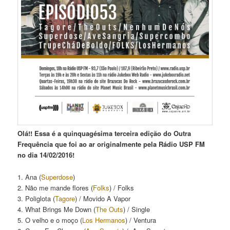
Olá!! Essa é a quinquagésima terceira edição do Outra
Frequência que foi ao ar originalmente pela Rádio USP FM
no dia 14/02/2016!
1. Ana (
Superdose
)
2. Não me mande flores (
Folks
) / Folks
3. Poliglota (
Tagore
) / Movido A Vapor
4. What Brings Me Down (
The Outs
) / Single
5. O velho e o moço (
Los Hermanos
) / Ventura