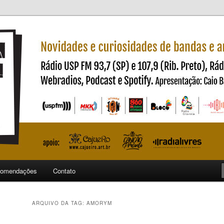
ndas e artistas nacionais
ncia
omendações
Contato
ARQUIVO DA TAG:
AMORYM