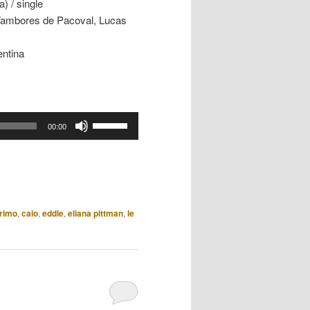
) / single
 Tambores de Pacoval, Lucas
entina
Use
00:00
as
setas
para
cima
ou
rimo
,
caio
,
eddie
,
eliana pittman
,
le
para
baixo
para
aumentar
ou
diminuir