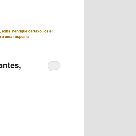
setas
para
cima
ou
,
folks
,
henrique cartaxo
,
josiel
para
xe uma resposta
baixo
para
aumentar
antes,
ou
diminuir
o
volume.