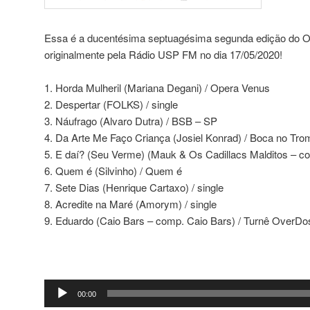
Essa é a ducentésima septuagésima segunda edição do Out
originalmente pela Rádio USP FM no dia 17/05/2020!
1. Horda Mulheril (Mariana Degani) / Opera Venus
2. Despertar (FOLKS) / single
3. Náufrago (Alvaro Dutra) / BSB – SP
4. Da Arte Me Faço Criança (Josiel Konrad) / Boca no Tr
5. E daí? (Seu Verme) (Mauk & Os Cadillacs Malditos – co
6. Quem é (Silvinho) / Quem é
7. Sete Dias (Henrique Cartaxo) / single
8. Acredite na Maré (Amorym) / single
9. Eduardo (Caio Bars – comp. Caio Bars) / Turnê OverDo
Tocador
00:00
de