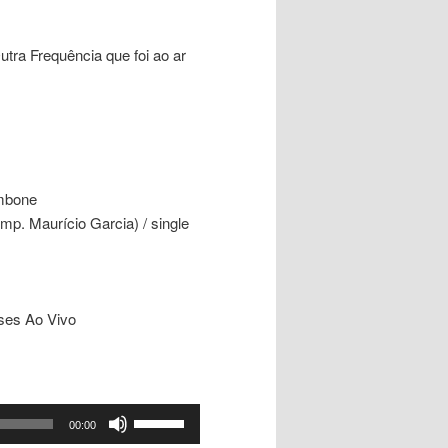
ra Frequência que foi ao ar
ombone
mp. Maurício Garcia) / single
ses Ao Vivo
Use
00:00
as