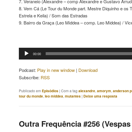
7. Veraneio (Alexandre – comp Alexandre e Gustavo Arruda
8. Vem Cá (Le Tour du Monde part. Mestre Diquinho e os
Estrela e Keila) / Som das Estradas
9. Bairro da Graça (Leo Middea – comp. Leo Middea) / Vic
Tocador
00:00
de
áudio
Podcast:
Play in new window
|
Download
Subscribe:
RSS
Publicado em
Episódios
|
Com a tag
alexandre
,
amorym
,
anderson p
tour du monde
,
leo middea
,
mutantes
|
Deixe uma resposta
Outra Frequência #256 (Vespas