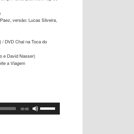
á
Paez, versão: Lucas Silveira,
) / DVD Chal na Toca do
ho e David Nasser)
ite a Viagem
Use
00:00
as
setas
para