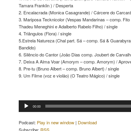
Tamara Franklin ) / Desperta
2. Encalacrada (Monica Casagrande) / Cárcere do Carcar
3. Mariposa Tecknicolor (Vespas Mandarinas – comp. Fito 
Thadeu Meneghini e Adalberto Rabelo Filho) / single
4. Triângulos (Flora) / single
5.Estrela Natureza (Chal part. Sá – comp. Sá & Guarabyra
Bandido)
6. Silêncio do Cantor (João Dias comp. Joubert de Carval
7. Deixa A Alma Voar (Amorym – comp. Amorym) / Aprove
8. Pre-tu (Bruno Albert – comp. Bruno Albert) / single
9. Um Filme (voz e violão) (O Teatro Mágico) / single
Tocador
00:00
de
áudio
Podcast:
Play in new window
|
Download
Subscribe:
RSS