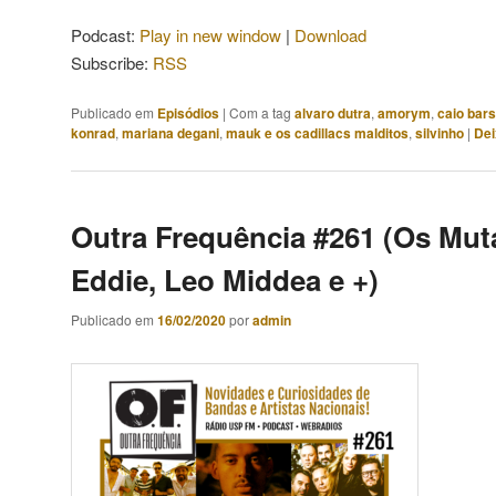
áudio
Podcast:
Play in new window
|
Download
Subscribe:
RSS
Publicado em
Episódios
|
Com a tag
alvaro dutra
,
amorym
,
caio bars
konrad
,
mariana degani
,
mauk e os cadillacs malditos
,
silvinho
|
Dei
Outra Frequência #261 (Os Mut
Eddie, Leo Middea e +)
Publicado em
16/02/2020
por
admin