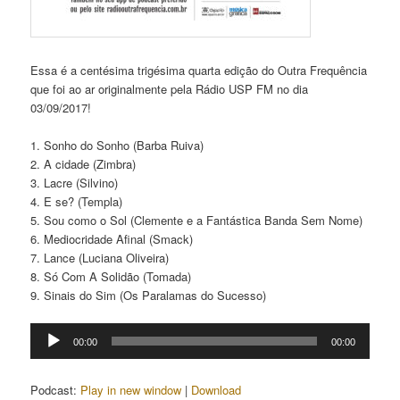
Essa é a centésima trigésima quarta edição do Outra Frequência
que foi ao ar originalmente pela Rádio USP FM no dia
03/09/2017!
1. Sonho do Sonho (Barba Ruiva)
2. A cidade (Zimbra)
3. Lacre (Silvino)
4. E se? (Templa)
5. Sou como o Sol (Clemente e a Fantástica Banda Sem Nome)
6. Mediocridade Afinal (Smack)
7. Lance (Luciana Oliveira)
8. Só Com A Solidão (Tomada)
9. Sinais do Sim (Os Paralamas do Sucesso)
Tocador
00:00
00:00
de
áudio
Podcast:
Play in new window
|
Download