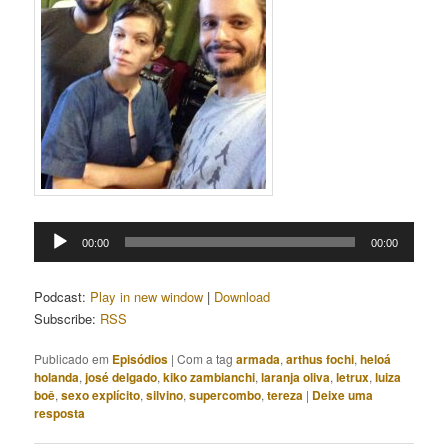
Tocador
00:00
00:00
de
áudio
Podcast:
Play in new window
|
Download
Subscribe:
RSS
Publicado em
Episódios
|
Com a tag
armada
,
arthus fochi
,
heloá
holanda
,
josé delgado
,
kiko zambianchi
,
laranja oliva
,
letrux
,
luiza
boê
,
sexo explícito
,
silvino
,
supercombo
,
tereza
|
Deixe uma
resposta