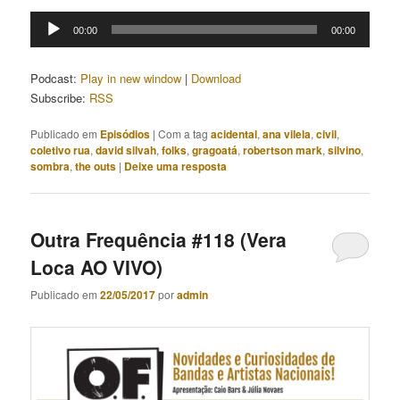
Tocador
00:00
00:00
de
áudio
Podcast:
Play in new window
|
Download
Subscribe:
RSS
Publicado em
Episódios
|
Com a tag
acidental
,
ana vilela
,
civil
,
coletivo rua
,
david silvah
,
folks
,
gragoatá
,
robertson mark
,
silvino
,
sombra
,
the outs
|
Deixe uma resposta
Outra Frequência #118 (Vera
Loca AO VIVO)
Publicado em
22/05/2017
por
admin