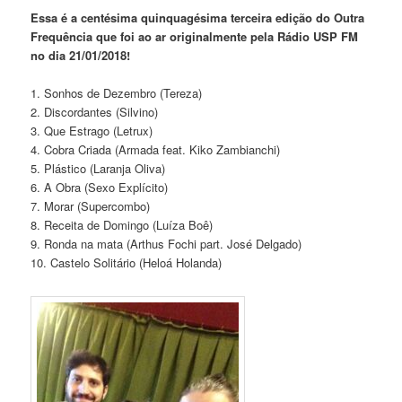
Essa é a centésima quinquagésima terceira edição do Outra
Frequência que foi ao ar originalmente pela Rádio USP FM
no dia 21/01/2018!
1. Sonhos de Dezembro (Tereza)
2. Discordantes (Silvino)
3. Que Estrago (Letrux)
4. Cobra Criada (Armada feat. Kiko Zambianchi)
5. Plástico (Laranja Oliva)
6. A Obra (Sexo Explícito)
7. Morar (Supercombo)
8. Receita de Domingo (Luíza Boê)
9. Ronda na mata (Arthus Fochi part. José Delgado)
10. Castelo Solitário (Heloá Holanda)