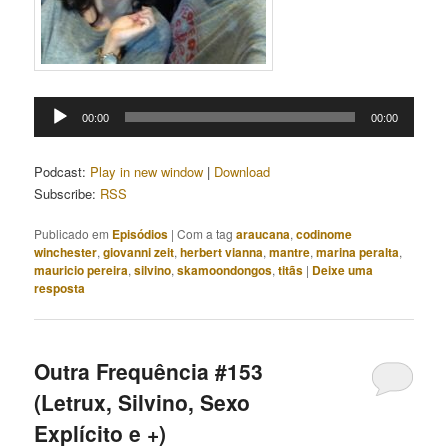
Tocador
00:00
00:00
de
áudio
Podcast:
Play in new window
|
Download
Subscribe:
RSS
Publicado em
Episódios
|
Com a tag
araucana
,
codinome
winchester
,
giovanni zeit
,
herbert vianna
,
mantre
,
marina peralta
,
mauricio pereira
,
silvino
,
skamoondongos
,
titãs
|
Deixe uma
resposta
Outra Frequência #153
(Letrux, Silvino, Sexo
Explícito e +)