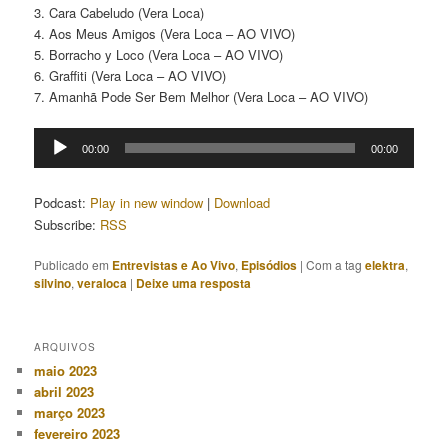
3. Cara Cabeludo (Vera Loca)
4. Aos Meus Amigos (Vera Loca – AO VIVO)
5. Borracho y Loco (Vera Loca – AO VIVO)
6. Graffiti (Vera Loca – AO VIVO)
7. Amanhã Pode Ser Bem Melhor (Vera Loca – AO VIVO)
Tocador
00:00
00:00
de
áudio
Podcast:
Play in new window
|
Download
Subscribe:
RSS
Publicado em
Entrevistas e Ao Vivo
,
Episódios
|
Com a tag
elektra
,
silvino
,
veraloca
|
Deixe uma resposta
ARQUIVOS
maio 2023
abril 2023
março 2023
fevereiro 2023