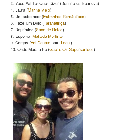
3. Você Vai Ter Quer Dizer (Donni e os Boanova)
4. Laura (
Marina Melo
)
5. Um sabotador (
Estranhos Românticos
)
6. Fazê Um Bolo (
Taranatiriça
)
7.
Deprimido (
Saco de Ratos
)
8. Espelho (
Mafalda Morfina
)
9. Cargas (
Val Donato
part.
Leoni
)
10. Onde Mora a Fé (
Gabi e Os Supersônicos
)