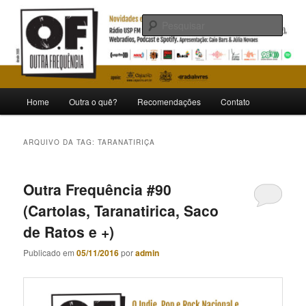
Pular
Pular
Novidades e curiosidades de bandas e artistas nacionais
para
para
Pesqu
o
o
conteúdo
conteúdo
Outra Frequência
principal
secundário
Menu
Home
Outra o quê?
Recomendações
Contato
principal
ARQUIVO DA TAG:
TARANATIRIÇA
Outra Frequência #90
(Cartolas, Taranatirica, Saco
de Ratos e +)
Publicado em
05/11/2016
por
admin