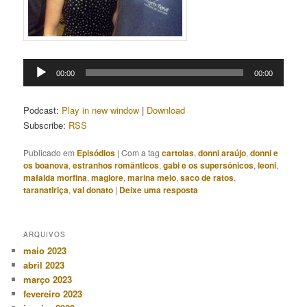
Tocador
00:00
00:00
de
áudio
Podcast:
Play in new window
|
Download
Subscribe:
RSS
Publicado em
Episódios
|
Com a tag
cartolas
,
donni araújo
,
donni e
os boanova
,
estranhos românticos
,
gabi e os supersônicos
,
leoni
,
mafalda morfina
,
maglore
,
marina melo
,
saco de ratos
,
taranatiriça
,
val donato
|
Deixe uma resposta
ARQUIVOS
maio 2023
abril 2023
março 2023
fevereiro 2023