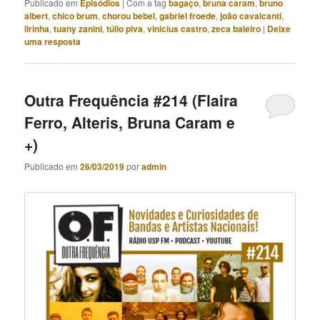
Publicado em
Episódios
|
Com a tag
bagaço
,
bruna caram
,
bruno
albert
,
chico brum
,
chorou bebel
,
gabriel froede
,
joão cavalcanti
,
lirinha
,
tuany zanini
,
túlio piva
,
vinicius castro
,
zeca baleiro
|
Deixe
uma resposta
Outra Frequência #214 (Flaira
Ferro, Alteris, Bruna Caram e
+)
Publicado em
26/03/2019
por
admin