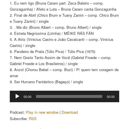
1. Eu nem ligo (Bruna Caram part. Zeca Baleiro – comp.
Gonzaguinha) / Afeto e Luta – Bruna Caram canta Gonzaguinha
2. Final de Abril (Chico Brum e Tuany Zanini – comp. Chico Brum
e Tuany Zanini) / single
3. . Me diz (Bruno Albert – comp. Bruno Albert) / single
4. Estrela Negríssima (Lirinha) / MÊIKE RÁS FÂN
5. A Atriz (Vinicius Castro e João Cavalcanti – comp. Vinicius
Castro) / single
6. Pandeiro de Prata (Túlio Piva) / Túlio Piva (1975)
7. Nem Gosto Tanto Assim de Você (Gabriel Froede – comp.
Gabriel Froede e Los Brasileiros) / single
8. Anzol (Chorou Bebel – comp. Bozi) / P/ quem tem coragem de
amar
9. Ser Humano Fantástico (Bagaço) / single
Tocador
00:00
00:00
de
áudio
Podcast:
Play in new window
|
Download
Subscribe:
RSS