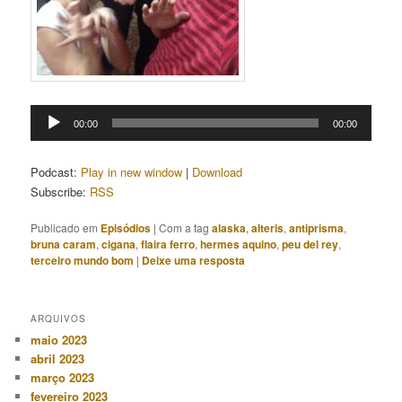
Tocador
00:00
00:00
de
áudio
Podcast:
Play in new window
|
Download
Subscribe:
RSS
Publicado em
Episódios
|
Com a tag
alaska
,
alteris
,
antiprisma
,
bruna caram
,
cigana
,
flaira ferro
,
hermes aquino
,
peu del rey
,
terceiro mundo bom
|
Deixe uma resposta
ARQUIVOS
maio 2023
abril 2023
março 2023
fevereiro 2023