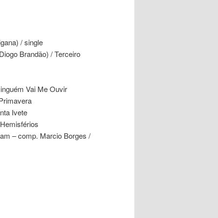
gana) / single
iogo Brandão) / Terceiro
 Ninguém Vai Me Ouvir
Primavera
nta Ivete
 Hemisférios
ram – comp. Marcio Borges /