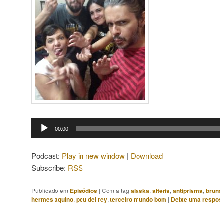
Tocador
00:00
de
áudio
Podcast:
Play in new window
|
Download
Subscribe:
RSS
Publicado em
Episódios
|
Com a tag
alaska
,
alteris
,
antiprisma
,
brun
hermes aquino
,
peu del rey
,
terceiro mundo bom
|
Deixe uma respo