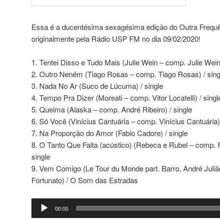
Essa é a ducentésima sexagésima edição do Outra Frequên
originalmente pela Rádio USP FM no dia 09/02/2020!
1. Tentei Disso e Tudo Mais (Julie Wein – comp. Julie Wein)
2. Outro Neném (Tiago Rosas – comp. Tiago Rosas) / sing
3. Nada No Ar (Suco de Lúcuma) / single
4. Tempo Pra Dizer (Moreati – comp. Vitor Locatelli) / singl
5. Queima (Alaska – comp. André Ribeiro) / single
6. Só Você (Vinícius Cantuária – comp. Vinícius Cantuária)
7. Na Proporção do Amor (Fabio Cadore) / single
8. O Tanto Que Falta (acústico) (Rebeca e Rubel – comp. 
single
9. Vem Comigo (Le Tour du Monde part. Barro, André Juliã
Fortunato) / O Som das Estradas
Tocador
00:00
de