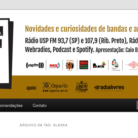
ndas e artistas nacionais
ncia
omendações
Contato
ARQUIVO DA TAG:
ALASKA