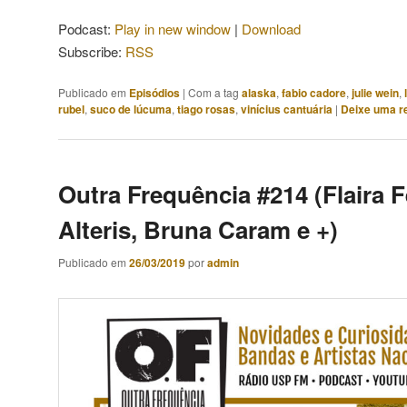
áudio
Podcast:
Play in new window
|
Download
Subscribe:
RSS
Publicado em
Episódios
|
Com a tag
alaska
,
fabio cadore
,
julie wein
,
rubel
,
suco de lúcuma
,
tiago rosas
,
vinícius cantuária
|
Deixe uma r
Outra Frequência #214 (Flaira F
Alteris, Bruna Caram e +)
Publicado em
26/03/2019
por
admin