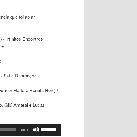
cia que foi ao ar
 / Infinitos Encontros
le
e
 / Sutis Diferenças
Fanner Horta e Renata Hein) /
o, Gilú Amaral e Lucas
Use
00:00
as