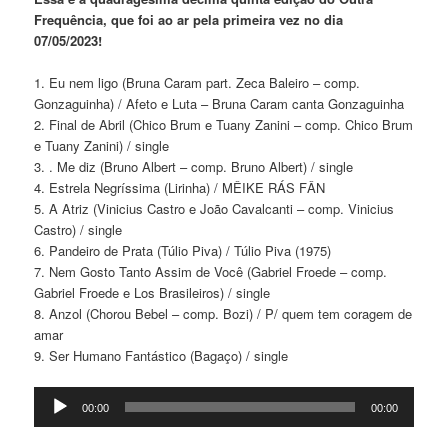
Frequência, que foi ao ar pela primeira vez no dia
07/05/2023!
1. Eu nem ligo (Bruna Caram part. Zeca Baleiro – comp.
Gonzaguinha) / Afeto e Luta – Bruna Caram canta Gonzaguinha
2. Final de Abril (Chico Brum e Tuany Zanini – comp. Chico Brum
e Tuany Zanini) / single
3. . Me diz (Bruno Albert – comp. Bruno Albert) / single
4. Estrela Negríssima (Lirinha) / MÊIKE RÁS FÂN
5. A Atriz (Vinicius Castro e João Cavalcanti – comp. Vinicius
Castro) / single
6. Pandeiro de Prata (Túlio Piva) / Túlio Piva (1975)
7. Nem Gosto Tanto Assim de Você (Gabriel Froede – comp.
Gabriel Froede e Los Brasileiros) / single
8. Anzol (Chorou Bebel – comp. Bozi) / P/ quem tem coragem de
amar
9. Ser Humano Fantástico (Bagaço) / single
Tocador
00:00
00:00
de
áudio