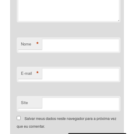
*
Nome
*
E-mail
Site
Salvar meus dados neste navegador para a próxima vez
que eu comentar.