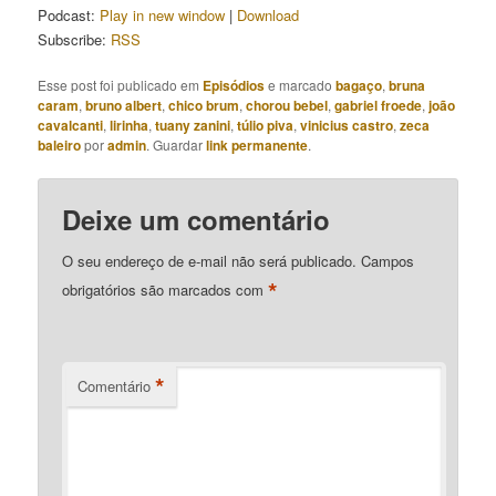
Podcast:
Play in new window
|
Download
Subscribe:
RSS
Esse post foi publicado em
Episódios
e marcado
bagaço
,
bruna
caram
,
bruno albert
,
chico brum
,
chorou bebel
,
gabriel froede
,
joão
cavalcanti
,
lirinha
,
tuany zanini
,
túlio piva
,
vinicius castro
,
zeca
baleiro
por
admin
. Guardar
link permanente
.
Deixe um comentário
O seu endereço de e-mail não será publicado.
Campos
*
obrigatórios são marcados com
*
Comentário