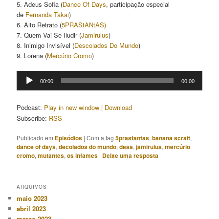
5. Adeus Sofia (
Dance Of Days
, participação especial
de
Fernanda Takai
)
6. Alto Retrato (
5PRAStANtAS)
7. Quem Vai Se Iludir (
Jamirulus
)
8. Inimigo Invisível (
Descolados Do Mundo
)
9. Lorena (
Mercúrio Cromo
)
Tocador
00:00
00:00
de
áudio
Podcast:
Play in new window
|
Download
Subscribe:
RSS
Publicado em
Episódios
|
Com a tag
5prastantas
,
banana scrait
,
dance of days
,
decolados do mundo
,
desa
,
jamirulus
,
mercúrio
cromo
,
mutantes
,
os infames
|
Deixe uma resposta
ARQUIVOS
maio 2023
abril 2023
março 2023