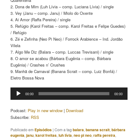
Quarentena
2. Dona de Mim (Luh Lívia – comp. Luciana Lívia) / single
3. Vey (Janu – comp. Janu) / Miolo do Oxente
4. Ai Amor (Raffa Pereira) / single
5. Refúgio (Karol Freitas – comp. Karol Freitas e Felipe Guedes)
/ Refúgio
6. Zé e Zefinha (Neo Pi Neo) / Forrock Arabience – Ind. Jordão
Vilela
7. Algo Me Diz (Balara – comp. Luccas Trevisani) / single
8. O amor se acabou (Bárbara Eugênia – comp. Bárbara
Eugênia) / Crashes n’ Crushes
9. Manhã de Carnaval (Banana Scrait – comp. Luiz Bonfá) /
Eletro Bossa Nova
Tocador
00:00
00:00
de
áudio
Podcast:
Play in new window
|
Download
Subscribe:
RSS
Publicado em
Episódios
|
Com a tag
balara
,
banana scrait
,
bárbara
eugenia
,
janu
,
karol freitas
,
luh lívia
,
neo pi neo
,
raffa pereira
,