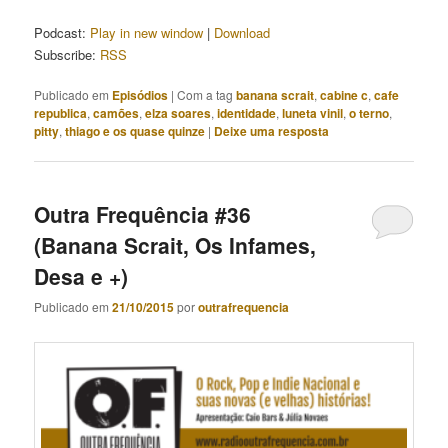
áudio
Podcast:
Play in new window
|
Download
Subscribe:
RSS
Publicado em
Episódios
|
Com a tag
banana scrait
,
cabine c
,
cafe
republica
,
camões
,
elza soares
,
identidade
,
luneta vinil
,
o terno
,
pitty
,
thiago e os quase quinze
|
Deixe uma resposta
Outra Frequência #36
(Banana Scrait, Os Infames,
Desa e +)
Publicado em
21/10/2015
por
outrafrequencia