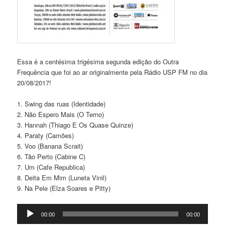
Essa é a centésima trigésima segunda edição do Outra
Frequência que foi ao ar originalmente pela Rádio USP FM no dia
20/08/2017!
1. Swing das ruas (Identidade)
2. Não Espero Mais (O Terno)
3. Hannah (Thiago E Os Quase Quinze)
4. Paraty (Camões)
5. Voo (Banana Scrait)
6. Tão Perto (Cabine C)
7. Um (Cafe Republica)
8. Deita Em Mim (Luneta Vinil)
9. Na Pele (Elza Soares e Pitty)
Tocador
00:00
00:00
de