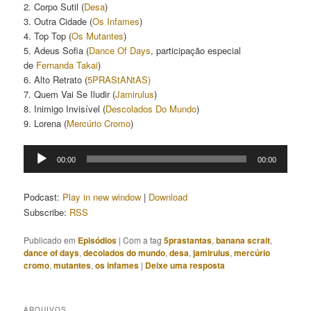
2. Corpo Sutil (
Desa
)
3. Outra Cidade (
Os Infames
)
4. Top Top (
Os Mutantes
)
5. Adeus Sofia (
Dance Of Days
, participação especial
de
Fernanda Takai
)
6. Alto Retrato (
5PRAStANtAS)
7. Quem Vai Se Iludir (
Jamirulus
)
8. Inimigo Invisível (
Descolados Do Mundo
)
9. Lorena (
Mercúrio Cromo
)
Tocador
00:00
00:00
de
áudio
Podcast:
Play in new window
|
Download
Subscribe:
RSS
Publicado em
Episódios
|
Com a tag
5prastantas
,
banana scrait
,
dance of days
,
decolados do mundo
,
desa
,
jamirulus
,
mercúrio
cromo
,
mutantes
,
os infames
|
Deixe uma resposta
ARQUIVOS