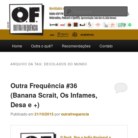
Pular
Pular
Novidades e curiosidades de bandas e artistas nacionais
para
para
Pesqu
o
o
conteúdo
conteúdo
Outra Frequência
principal
secundário
Menu
Home
Outra o quê?
Recomendações
Contato
principal
ARQUIVO DA TAG:
DECOLADOS DO MUNDO
Outra Frequência #36
(Banana Scrait, Os Infames,
Desa e +)
Publicado em
21/10/2015
por
outrafrequencia