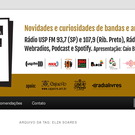
ndas e artistas nacionais
ncia
omendações
Contato
ARQUIVO DA TAG:
ELZA SOARES