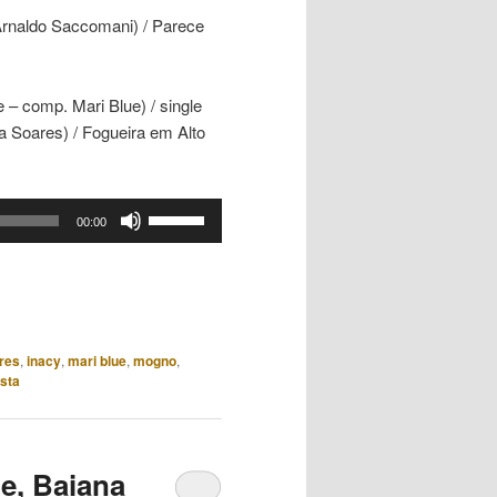
rnaldo Saccomani) / Parece
 comp. Mari Blue) / single
a Soares) / Fogueira em Alto
Use
00:00
as
setas
para
cima
ou
res
,
inacy
,
mari blue
,
mogno
,
para
sta
baixo
para
aumentar
e, Baiana
ou