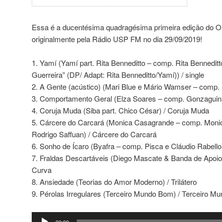
Essa é a ducentésima quadragésima primeira edição do Out
originalmente pela Rádio USP FM no dia 29/09/2019!
1. Yamí (Yamí part. Rita Benneditto – comp. Rita Benneditt
Guerreira” (DP/ Adapt: Rita Benneditto/Yamí)) / single
2. A Gente (acústico) (Mari Blue e Mário Wamser – comp. M
3. Comportamento Geral (Elza Soares – comp. Gonzaguin
4. Coruja Muda (Siba part. Chico César) / Coruja Muda
5. Cárcere do Carcará (Monica Casagrande – comp. Monica
Rodrigo Saffuan) / Cárcere do Carcará
6. Sonho de Ícaro (Byafra – comp. Pisca e Cláudio Rabello
7. Fraldas Descartáveis (Diego Mascate & Banda de Apoio)
Curva
8. Ansiedade (Teorias do Amor Moderno) / Trilátero
9. Pérolas Irregulares (Terceiro Mundo Bom) / Terceiro 
Tocador