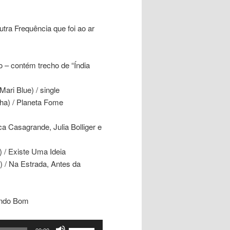
ra Frequência que foi ao ar
o – contém trecho de “Índia
ari Blue) / single
ha) / Planeta Fome
 Casagrande, Julia Bolliger e
) / Existe Uma Ideia
 / Na Estrada, Antes da
Mundo Bom
Use