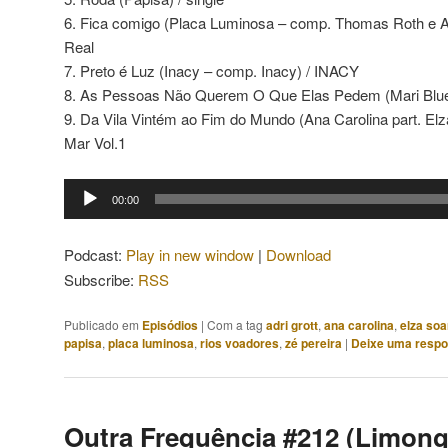
6. Fica comigo (Placa Luminosa – comp. Thomas Roth e A
Real
7. Preto é Luz (Inacy – comp. Inacy) / INACY
8. As Pessoas Não Querem O Que Elas Pedem (Mari Blue –
9. Da Vila Vintém ao Fim do Mundo (Ana Carolina part. Elz
Mar Vol.1
Tocador
00:00
de
áudio
Podcast:
Play in new window
|
Download
Subscribe:
RSS
Publicado em
Episódios
|
Com a tag
adri grott
,
ana carolina
,
elza soa
papisa
,
placa luminosa
,
rios voadores
,
zé pereira
|
Deixe uma respo
Outra Frequência #212 (Limong