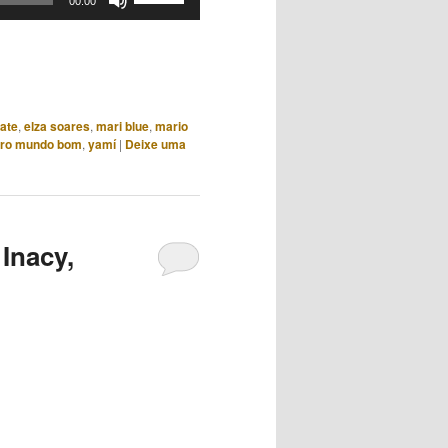
00:00
as
setas
para
cima
ou
ate
,
elza soares
,
mari blue
,
mario
para
iro mundo bom
,
yamí
|
Deixe uma
baixo
para
aumentar
ou
Inacy,
diminuir
o
volume.