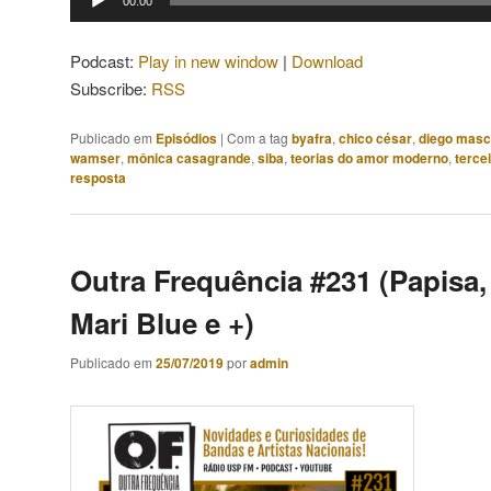
00:00
de
áudio
Podcast:
Play in new window
|
Download
Subscribe:
RSS
Publicado em
Episódios
|
Com a tag
byafra
,
chico césar
,
diego masc
wamser
,
mônica casagrande
,
siba
,
teorias do amor moderno
,
terce
resposta
Outra Frequência #231 (Papisa, 
Mari Blue e +)
Publicado em
25/07/2019
por
admin