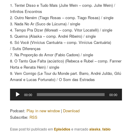
1. Tentei Disso e Tudo Mais (Julie Wein – comp. Julie Wein) /
Infinitos Encontros
2. Outro Neném (Tiago Rosas – comp. Tiago Rosas) / single
3. Nada No Ar (Suco de Lúcuma) / single
4. Tempo Pra Dizer (Moreati – comp. Vitor Locatelli) / single
5. Queima (Alaska – comp. André Ribeiro) / single
6. Só Você (Vinícius Cantuária – comp. Vinícius Cantuária)
/ Sutis Diferenças
7. Na Proporção do Amor (Fabio Cadore) / single
8. O Tanto Que Falta (acústico) (Rebeca e Rubel – comp. Fanner
Horta e Renata Hein) / single
9. Vem Comigo (Le Tour du Monde part. Barro, André Julião, Gilú
Amaral e Lucas Fortunato) / O Som das Estradas
Tocador
00:00
00:00
de
áudio
Podcast:
Play in new window
|
Download
Subscribe:
RSS
Esse post foi publicado em
Episódios
e marcado
alaska
,
fabio