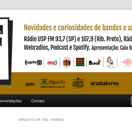
ndas e artistas nacionais
ncia
omendações
Contato
ARQUIVO DA TAG:
XANGAI