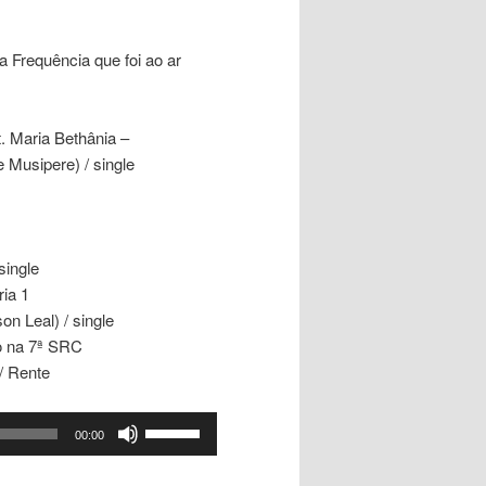
 Frequência que foi ao ar
t. Maria Bethânia –
 Musipere) / single
single
ria 1
n Leal) / single
o na 7ª SRC
/ Rente
Use
00:00
as
setas