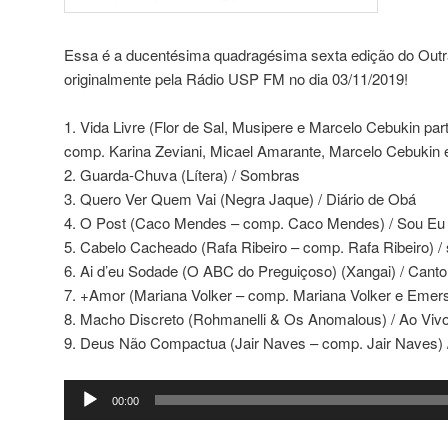
Essa é a ducentésima quadragésima sexta edição do Outra
originalmente pela Rádio USP FM no dia 03/11/2019!
1. Vida Livre (Flor de Sal, Musipere e Marcelo Cebukin par
comp. Karina Zeviani, Micael Amarante, Marcelo Cebukin e
2. Guarda-Chuva (Lítera) / Sombras
3. Quero Ver Quem Vai (Negra Jaque) / Diário de Obá
4. O Post (Caco Mendes – comp. Caco Mendes) / Sou Eu
5. Cabelo Cacheado (Rafa Ribeiro – comp. Rafa Ribeiro) / 
6. Ai d’eu Sodade (O ABC do Preguiçoso) (Xangai) / Canto
7. +Amor (Mariana Volker – comp. Mariana Volker e Emerso
8. Macho Discreto (Rohmanelli & Os Anomalous) / Ao Viv
9. Deus Não Compactua (Jair Naves – comp. Jair Naves) 
Tocador
00:00
de
áudio