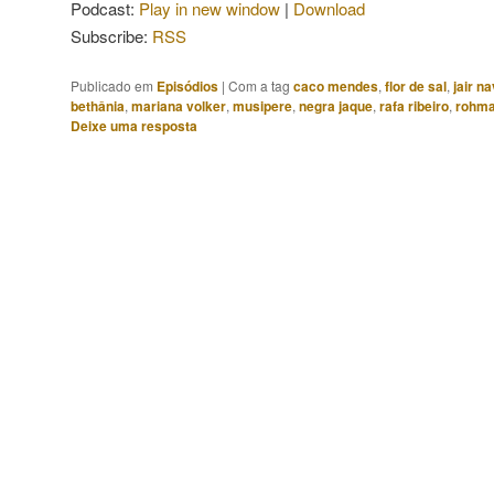
Podcast:
Play in new window
|
Download
Subscribe:
RSS
Publicado em
Episódios
|
Com a tag
caco mendes
,
flor de sal
,
jair n
bethânia
,
mariana volker
,
musipere
,
negra jaque
,
rafa ribeiro
,
rohma
Deixe uma resposta