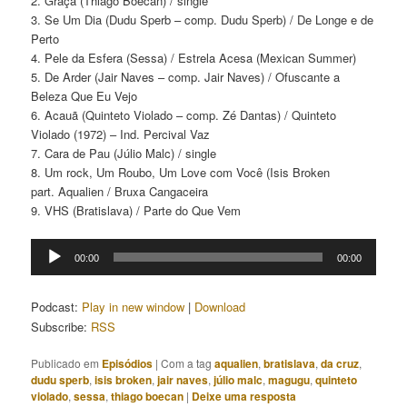
2. Graça (Thiago Boecan) / single
3. Se Um Dia (Dudu Sperb – comp. Dudu Sperb) / De Longe e de
Perto
4. Pele da Esfera (Sessa) / Estrela Acesa (Mexican Summer)
5. De Arder (
Jair Naves – comp. Jair Naves) /
Ofuscante a
Beleza Que Eu Vejo
6. Acauã (Quinteto Violado – comp. Zé Dantas) / Quinteto
Violado (1972) – Ind. Percival Vaz
7. Cara de Pau (Júlio Malc) / single
8. Um rock, Um Roubo, Um Love com Você (Isis Broken
part. Aqualien / Bruxa Cangaceira
9. VHS (Bratislava) / Parte do Que Vem
Tocador
00:00
00:00
de
áudio
Podcast:
Play in new window
|
Download
Subscribe:
RSS
Publicado em
Episódios
|
Com a tag
aqualien
,
bratislava
,
da cruz
,
dudu sperb
,
isis broken
,
jair naves
,
júlio malc
,
magugu
,
quinteto
violado
,
sessa
,
thiago boecan
|
Deixe uma resposta