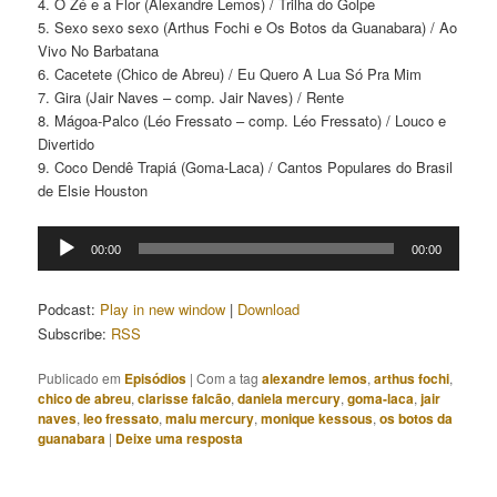
4. O Zé e a Flor (Alexandre Lemos) / Trilha do Golpe
5. Sexo sexo sexo (Arthus Fochi e Os Botos da Guanabara) / Ao
Vivo No Barbatana
6. Cacetete (Chico de Abreu) / Eu Quero A Lua Só Pra Mim
7. Gira (Jair Naves – comp. Jair Naves) / Rente
8. Mágoa-Palco (Léo Fressato – comp. Léo Fressato) / Louco e
Divertido
9. Coco Dendê Trapiá (Goma-Laca) / Cantos Populares do Brasil
de Elsie Houston
Tocador
00:00
00:00
de
áudio
Podcast:
Play in new window
|
Download
Subscribe:
RSS
Publicado em
Episódios
|
Com a tag
alexandre lemos
,
arthus fochi
,
chico de abreu
,
clarisse falcão
,
daniela mercury
,
goma-laca
,
jair
naves
,
leo fressato
,
malu mercury
,
monique kessous
,
os botos da
guanabara
|
Deixe uma resposta