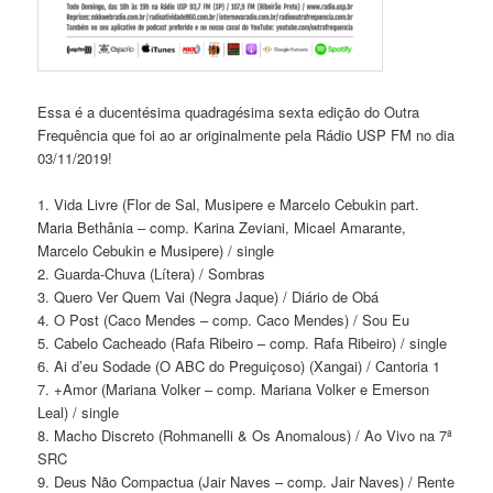
Essa é a ducentésima quadragésima sexta edição do Outra
Frequência que foi ao ar originalmente pela Rádio USP FM no dia
03/11/2019!
1. Vida Livre (Flor de Sal, Musipere e Marcelo Cebukin part.
Maria Bethânia – comp. Karina Zeviani, Micael Amarante,
Marcelo Cebukin e Musipere) / single
2. Guarda-Chuva (Lítera) / Sombras
3. Quero Ver Quem Vai (Negra Jaque) / Diário de Obá
4. O Post (Caco Mendes – comp. Caco Mendes) / Sou Eu
5. Cabelo Cacheado (Rafa Ribeiro – comp. Rafa Ribeiro) / single
6. Ai d’eu Sodade (O ABC do Preguiçoso) (Xangai) / Cantoria 1
7. +Amor (Mariana Volker – comp. Mariana Volker e Emerson
Leal) / single
8. Macho Discreto (Rohmanelli & Os Anomalous) / Ao Vivo na 7ª
SRC
9. Deus Não Compactua (Jair Naves – comp. Jair Naves) / Rente