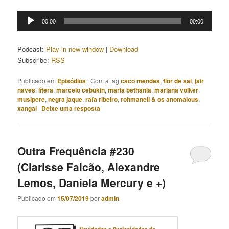
Tocador
00:00
00:00
de
áudio
Podcast:
Play in new window
|
Download
Subscribe:
RSS
Publicado em
Episódios
|
Com a tag
caco mendes
,
flor de sal
,
jair
naves
,
lítera
,
marcelo cebukin
,
maria bethânia
,
mariana volker
,
musipere
,
negra jaque
,
rafa ribeiro
,
rohmaneli & os anomalous
,
xangai
|
Deixe uma resposta
Outra Frequência #230
(Clarisse Falcão, Alexandre
Lemos, Daniela Mercury e +)
Publicado em
15/07/2019
por
admin