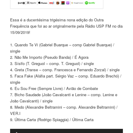
Essa é a ducentésima trigésima nona edição do Outra
Frequência que foi ao ar originalmente pela Rádio USP FM no dia
15/09/2019!
1. Quando Te Vi (Gabriel Buarque – comp Gabriel Buarque) /
single
2. Não Me Importo (Pseudo Banda) / É Agora
3. Sísifo (T. Greguol – comp. T. Greguol) / single
4. Greta (Transe – comp. Francesca e Fernando Zorzal) / single
5. Faca Fake (Aláfia part. Sérgio Vaz – comp. Eduardo Brechó) /
single
6. Eu Sou Free (Sempre Livre) / Avião de Combate
7. Bicho Saudade (João Cavalcanti e Lenine – comp. Lenine e
João Cavalcanti) / single
8. Medo (Alexandre Beltramini – comp. Alexandre Beltramini) /
VER.I
9. Última Carta (Rodrigo Spiaggia) / Última Carta
Tocador