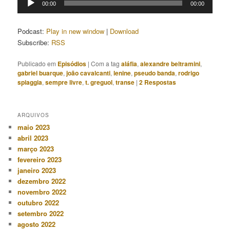
00:00
00:00
de
áudio
Podcast:
Play in new window
|
Download
Subscribe:
RSS
Publicado em
Episódios
|
Com a tag
aláfia
,
alexandre beltramini
,
gabriel buarque
,
joão cavalcanti
,
lenine
,
pseudo banda
,
rodrigo
spiaggia
,
sempre livre
,
t. greguol
,
transe
|
2
Respostas
ARQUIVOS
maio 2023
abril 2023
março 2023
fevereiro 2023
janeiro 2023
dezembro 2022
novembro 2022
outubro 2022
setembro 2022
agosto 2022