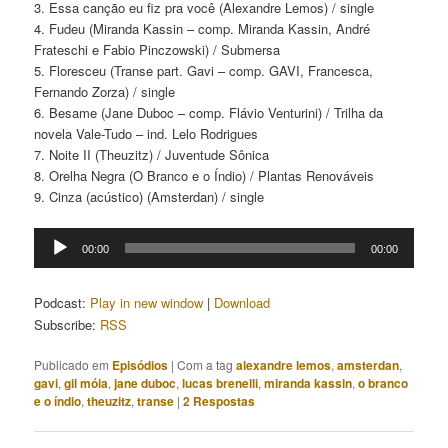
3. Essa canção eu fiz pra você (Alexandre Lemos) / single
4. Fudeu (Miranda Kassin – comp. Miranda Kassin, André
Frateschi e Fabio Pinczowski) / Submersa
5. Floresceu (Transe part. Gavi – comp. GAVI, Francesca,
Fernando Zorza) / single
6. Besame (Jane Duboc – comp. Flávio Venturini) / Trilha da
novela Vale-Tudo – ind. Lelo Rodrigues
7. Noite II (Theuzitz) / Juventude Sônica
8. Orelha Negra (O Branco e o Índio) / Plantas Renováveis
9. Cinza (acústico) (Amsterdan) / single
Tocador
00:00
00:00
de
áudio
Podcast:
Play in new window
|
Download
Subscribe:
RSS
Publicado em
Episódios
|
Com a tag
alexandre lemos
,
amsterdan
,
gavi
,
gil móia
,
jane duboc
,
lucas brenelli
,
miranda kassin
,
o branco
e o índio
,
theuzitz
,
transe
|
2
Respostas