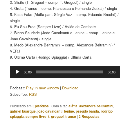
3. Sísifo (T. Greguol – comp. T. Greguol) / single
4. Greta (Transe – comp. Francesca e Fernando Zorzal) / single
5. Faca Fake (Aláfia part. Sérgio Vaz – comp. Eduardo Brechó) /
single
6. Eu Sou Free (Sempre Livre) / Avião de Combate
7. Bicho Saudade (João Cavalcanti e Lenine – comp. Lenine e
João Cavalcanti) / single
8. Medo (Alexandre Beltramini – comp. Alexandre Beltramini) /
VER.I
9. Última Carta (Rodrigo Spiaggia) / Última Carta
Tocador
00:00
00:00
de
áudio
Podcast:
Play in new window
|
Download
Subscribe:
RSS
Publicado em
Episódios
|
Com a tag
aláfia
,
alexandre beltramini
,
gabriel buarque
,
joão cavalcanti
,
lenine
,
pseudo banda
,
rodrigo
spiaggia
,
sempre livre
,
t. greguol
,
transe
|
2
Respostas