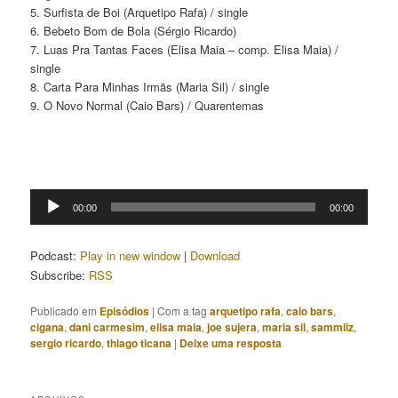
5. Surfista de Boi (Arquetipo Rafa) / single
6. Bebeto Bom de Bola (Sérgio Ricardo)
7. Luas Pra Tantas Faces (Elisa Maia – comp. Elisa Maia) /
single
8. Carta Para Minhas Irmãs (Maria Sil) / single
9. O Novo Normal (Caio Bars) / Quarentemas
Tocador
00:00
00:00
de
áudio
Podcast:
Play in new window
|
Download
Subscribe:
RSS
Publicado em
Episódios
|
Com a tag
arquetipo rafa
,
caio bars
,
cigana
,
dani carmesim
,
elisa maia
,
joe sujera
,
maria sil
,
sammliz
,
sergio ricardo
,
thiago ticana
|
Deixe uma resposta