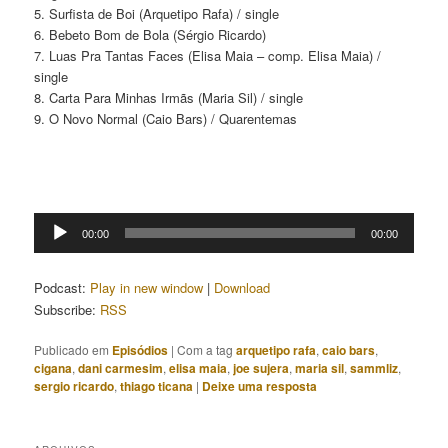
5. Surfista de Boi (Arquetipo Rafa) / single
6. Bebeto Bom de Bola (Sérgio Ricardo)
7. Luas Pra Tantas Faces (Elisa Maia – comp. Elisa Maia) /
single
8. Carta Para Minhas Irmãs (Maria Sil) / single
9. O Novo Normal (Caio Bars) / Quarentemas
Tocador
00:00
00:00
de
áudio
Podcast:
Play in new window
|
Download
Subscribe:
RSS
Publicado em
Episódios
|
Com a tag
arquetipo rafa
,
caio bars
,
cigana
,
dani carmesim
,
elisa maia
,
joe sujera
,
maria sil
,
sammliz
,
sergio ricardo
,
thiago ticana
|
Deixe uma resposta