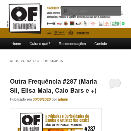
Pular
Pular
Novidades e curiosidades de bandas e artistas nacionais
para
para
Pesqu
o
o
conteúdo
conteúdo
Outra Frequência
principal
secundário
Menu
Home
Outra o quê?
Recomendações
Contato
principal
ARQUIVO DA TAG:
JOE SUJERA
Outra Frequência #287 (Maria
Sil, Elisa Maia, Caio Bars e +)
Publicado em
30/08/2020
por
admin