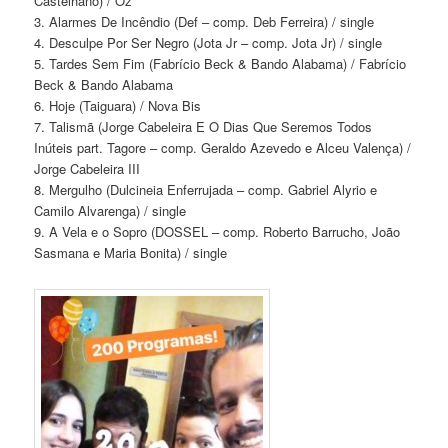
Castelhano) / Oz
3. Alarmes De Incêndio (Def – comp. Deb Ferreira) / single
4. Desculpe Por Ser Negro (Jota Jr – comp. Jota Jr) / single
5. Tardes Sem Fim (Fabrício Beck & Bando Alabama) / Fabrício
Beck & Bando Alabama
6. Hoje (Taiguara) / Nova Bis
7. Talismã (Jorge Cabeleira E O Dias Que Seremos Todos
Inúteis part. Tagore – comp. Geraldo Azevedo e Alceu Valença) /
Jorge Cabeleira III
8. Mergulho (Dulcineia Enferrujada – comp. Gabriel Alyrio e
Camilo Alvarenga) / single
9. A Vela e o Sopro (DOSSEL – comp. Roberto Barrucho, João
Sasmana e Maria Bonita) / single