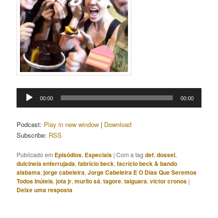
Tocador
00:00
00:00
de
áudio
Podcast:
Play in new window
|
Download
Subscribe:
RSS
Publicado em
Episódios
,
Especiais
|
Com a tag
def
,
dossel
,
dulcineia enferrujada
,
fabrício beck
,
facrício beck & bando
alabama
,
jorge cabeleira
,
Jorge Cabeleira E O Dias Que Seremos
Todos Inúteis
,
jota jr
,
murilo sá
,
tagore
,
taiguara
,
victor cronos
|
Deixe uma resposta