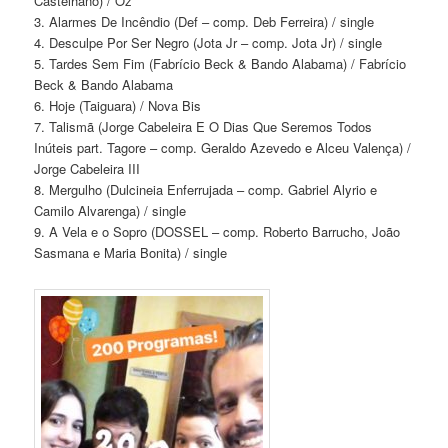
Castelhano) / Oz
3. Alarmes De Incêndio (Def – comp. Deb Ferreira) / single
4. Desculpe Por Ser Negro (Jota Jr – comp. Jota Jr) / single
5. Tardes Sem Fim (Fabrício Beck & Bando Alabama) / Fabrício
Beck & Bando Alabama
6. Hoje (Taiguara) / Nova Bis
7. Talismã (Jorge Cabeleira E O Dias Que Seremos Todos
Inúteis part. Tagore – comp. Geraldo Azevedo e Alceu Valença) /
Jorge Cabeleira III
8. Mergulho (Dulcineia Enferrujada – comp. Gabriel Alyrio e
Camilo Alvarenga) / single
9. A Vela e o Sopro (DOSSEL – comp. Roberto Barrucho, João
Sasmana e Maria Bonita) / single