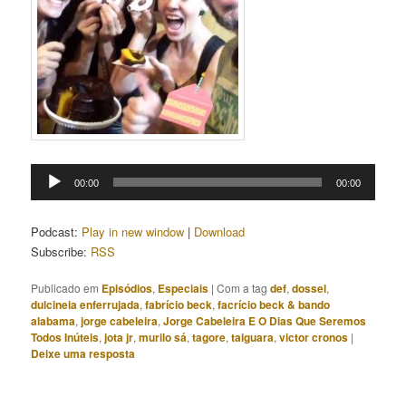
Tocador
00:00
00:00
de
áudio
Podcast:
Play in new window
|
Download
Subscribe:
RSS
Publicado em
Episódios
,
Especiais
|
Com a tag
def
,
dossel
,
dulcineia enferrujada
,
fabrício beck
,
facrício beck & bando
alabama
,
jorge cabeleira
,
Jorge Cabeleira E O Dias Que Seremos
Todos Inúteis
,
jota jr
,
murilo sá
,
tagore
,
taiguara
,
victor cronos
|
Deixe uma resposta