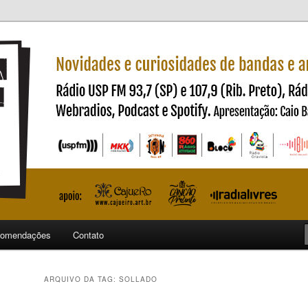
ndas e artistas nacionais
ncia
omendações
Contato
ARQUIVO DA TAG:
SOLLADO