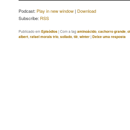
áudio
Podcast:
Play in new window
|
Download
Subscribe:
RSS
Publicado em
Episódios
|
Com a tag
aminoácido
,
cachorro grande
,
o
albert
,
rafael morais trio
,
sollado
,
tiê
,
winter
|
Deixe uma resposta