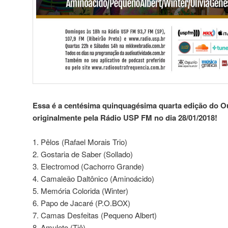
Essa é a centésima quinquagésima quarta edição do Ou
originalmente pela Rádio USP FM no dia 28/01/2018!
1. Pêlos (Rafael Morais Trio)
2. Gostaria de Saber (Sollado)
3. Electromod (Cachorro Grande)
4. Camaleão Daltônico (Aminoácido)
5. Memória Colorida (Winter)
6. Papo de Jacaré (P.O.BOX)
7. Camas Desfeitas (Pequeno Albert)
8. Amuleto (Tiê)