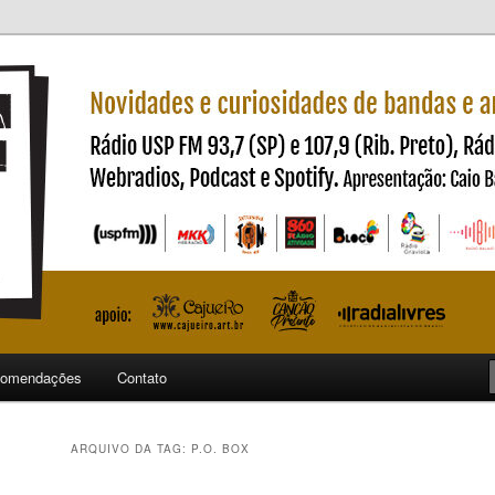
ndas e artistas nacionais
ncia
omendações
Contato
ARQUIVO DA TAG:
P.O. BOX