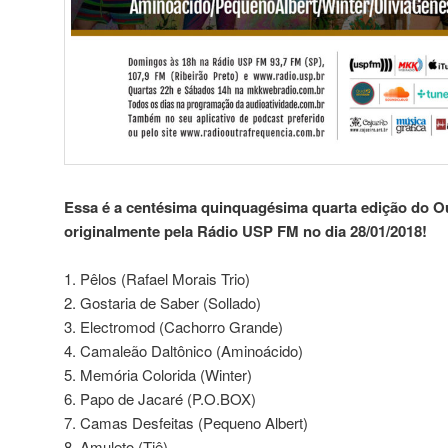
Essa é a centésima quinquagésima quarta edição do Ou
originalmente pela Rádio USP FM no dia 28/01/2018!
1. Pêlos (Rafael Morais Trio)
2. Gostaria de Saber (Sollado)
3. Electromod (Cachorro Grande)
4. Camaleão Daltônico (Aminoácido)
5. Memória Colorida (Winter)
6. Papo de Jacaré (P.O.BOX)
7. Camas Desfeitas (Pequeno Albert)
8. Amuleto (Tiê)