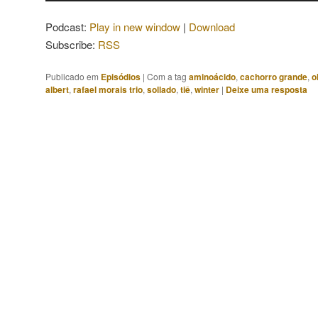
áudio
Podcast:
Play in new window
|
Download
Subscribe:
RSS
Publicado em
Episódios
|
Com a tag
aminoácido
,
cachorro grande
,
o
albert
,
rafael morais trio
,
sollado
,
tiê
,
winter
|
Deixe uma resposta