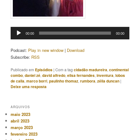
Tocador
00:00
00:00
de
áudio
Podcast:
Play in new window
|
Download
Subscribe:
RSS
Publicado em
Episódios
|
Com a tag
cidadão madureira
,
continental
combo
,
daniel zé
,
david alfredo
,
elisa fernandes
,
inventura
,
lobos
de calla
,
marco borri
,
paulinho thomaz
,
rumbora
,
zélia duncan
|
Deixe uma resposta
ARQUIVOS
maio 2023
abril 2023
março 2023
fevereiro 2023