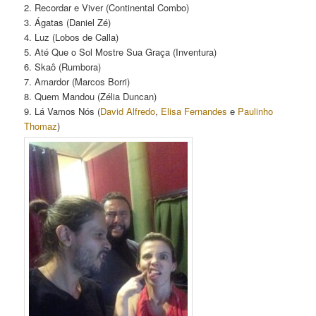
2. Recordar e Viver (Continental Combo)
3. Ágatas (Daniel Zé)
4. Luz (Lobos de Calla)
5. Até Que o Sol Mostre Sua Graça (Inventura)
6. Skaô (Rumbora)
7. Amardor (Marcos Borri)
8. Quem Mandou (Zélia Duncan)
9. Lá Vamos Nós (
David Alfredo
,
Elisa Fernandes
e
Paulinho
Thomaz
)