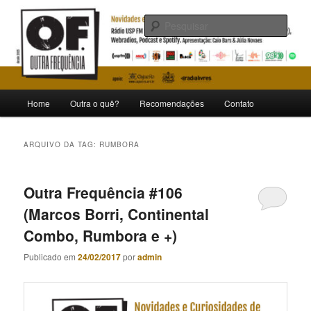
Pular
Pular
Novidades e curiosidades de bandas e artistas nacionais
para
para
Pesqu
o
o
conteúdo
conteúdo
Outra Frequência
principal
secundário
Menu
Home
Outra o quê?
Recomendações
Contato
principal
ARQUIVO DA TAG:
RUMBORA
Outra Frequência #106
(Marcos Borri, Continental
Combo, Rumbora e +)
Publicado em
24/02/2017
por
admin