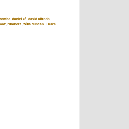
para
cima
ou
 combo
,
daniel zé
,
david alfredo
,
para
omaz
,
rumbora
,
zélia duncan
|
Deixe
baixo
para
aumentar
ou
diminuir
o
volume.