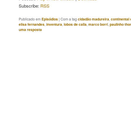
Subscribe:
RSS
Publicado em
Episódios
|
Com a tag
cidadão madureira
,
continental
elisa fernandes
,
inventura
,
lobos de calla
,
marco borri
,
paulinho th
uma resposta