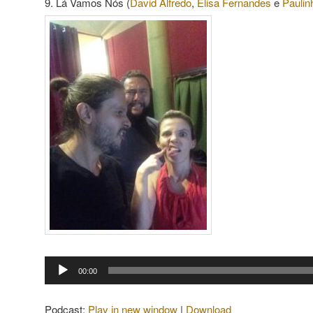
9. Lá Vamos Nós (
David Alfredo
,
Elisa Fernandes
e
Pauli
Tocador
00:00
de
áudio
Podcast:
Play in new window
|
Download