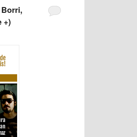
Borri,
 +)