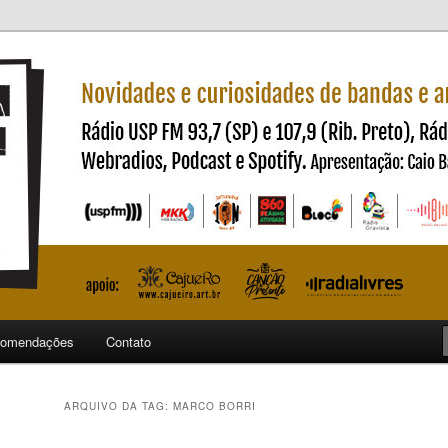
ndas e artistas nacionais
ncia
omendações
Contato
ARQUIVO DA TAG:
MARCO BORRI