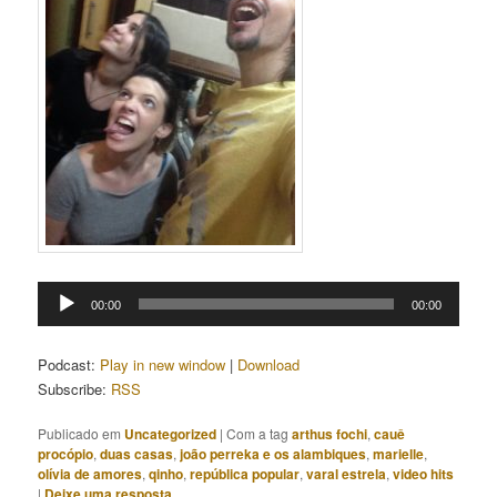
Tocador
00:00
00:00
de
áudio
Podcast:
Play in new window
|
Download
Subscribe:
RSS
Publicado em
Uncategorized
|
Com a tag
arthus fochi
,
cauê
procópio
,
duas casas
,
joão perreka e os alambiques
,
marielle
,
olívia de amores
,
qinho
,
república popular
,
varal estrela
,
video hits
|
Deixe uma resposta