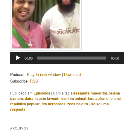
Tocador
00:00
00:00
de
áudio
Podcast:
Play in new window
|
Download
Subscribe:
RSS
Publicado em
Episódios
|
Com a tag
alessandra maestrini
,
baiana
system
,
daíra
,
fausto fawcett
,
instinto animal
,
lara aufranc
,
o tarot
,
república popular
,
tim bernardes
,
zeca baleiro
|
Deixe uma
resposta
ARQUIVOS