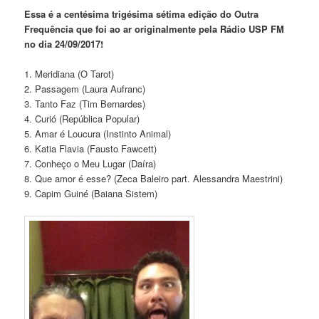
Essa é a centésima trigésima sétima edição do Outra
Frequência que foi ao ar originalmente pela Rádio USP FM
no dia 24/09/2017!
1. Meridiana (O Tarot)
2. Passagem (Laura Aufranc)
3. Tanto Faz (Tim Bernardes)
4. Curió (República Popular)
5. Amar é Loucura (Instinto Animal)
6. Katia Flavia (Fausto Fawcett)
7. Conheço o Meu Lugar (Daíra)
8. Que amor é esse? (Zeca Baleiro part. Alessandra Maestrini)
9. Capim Guiné (Baiana Sistem)