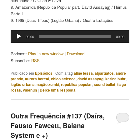
alternativa / O Chão É Lava
8. Amazônida (República Popular part. David Assayag) / Húmus
Parte I
9. 1965 (Duas Tribos) (Legião Urbana) / Quatro Estações
Tocador
00:00
00:00
de
áudio
Podcast:
Play in new window
|
Download
Subscribe:
RSS
Publicado em
Episódios
|
Com a tag
aline lessa
,
alpargatos
,
andré
prando
,
aurora boreal
,
chico science
,
david assayag
,
karina buhr
,
legião urbana
,
nação zumbi
,
república popular
,
sound bullet
,
tiago
rosas
,
valentin
|
Deixe uma resposta
Outra Frequência #137 (Daíra,
Fausto Fawcett, Baiana
System e +)