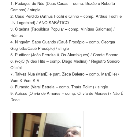
1. Pedaços de Nós (Duas Casas – comp. Bezão e Roberta
Campos) / single
2. Caso Perdido (Arthus Fochi e Qinho – comp. Arthus Fochi e
Liv Lagerblad) / ANO SABÁTICO
3. Citadina (República Popular – comp. Vinítius Salomão) /
Húmus
4. Ninguém Sabe Quando (Cauê Procópio – comp. Georgia
Gugliotta/Cauê Procópio) / single
5. Purificar (João Perreka & Os Alambiques) / Corote Sonoro
6. (vo)C (Video Hits – comp. Diego Medina) / Registro Sonoro
Oficial
7. Talvez Nua (MariElle part. Zeca Baleiro – comp. MariElle) /
Vem K Vem K V
8. Furacão (Varal Estrela – comp. Thaís Rolim) / single
9. Abisso (Olívia de Amores – comp. Olívia de Moraes) / Não É
Doce