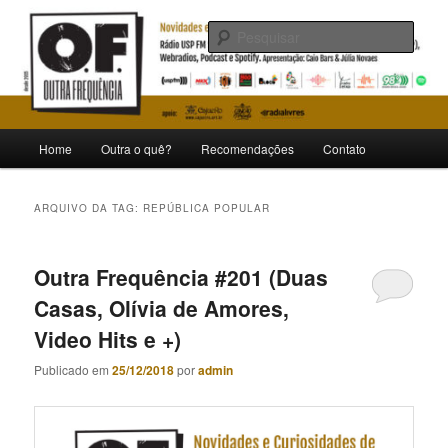
Pular
Pular
Novidades e curiosidades de bandas e artistas nacionais
para
para
Pesqu
o
o
conteúdo
conteúdo
Outra Frequência
principal
secundário
Menu
Home
Outra o quê?
Recomendações
Contato
principal
ARQUIVO DA TAG:
REPÚBLICA POPULAR
Outra Frequência #201 (Duas
Casas, Olívia de Amores,
Video Hits e +)
Publicado em
25/12/2018
por
admin