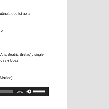
ência que foi ao ar
le
na Beatriz Bretas) / single
ucas e Boas
Matilde)
Use
00:00
as
setas
para