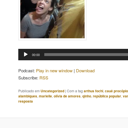
Tocador
00:00
de
áudio
Podcast:
Play in new window
|
Download
Subscribe:
RSS
Publicado em
Uncategorized
|
Com a tag
arthus fochi
,
cauê procópio
alambiques
,
marielle
,
olívia de amores
,
qinho
,
república popular
,
var
resposta