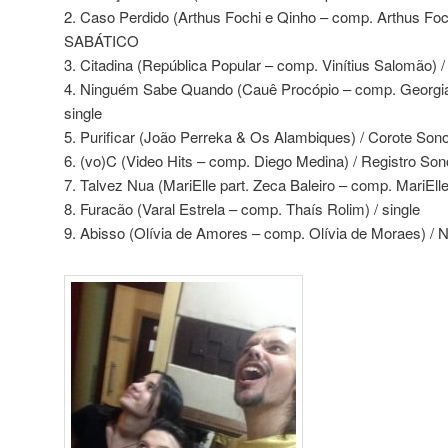
2. Caso Perdido (Arthus Fochi e Qinho – comp. Arthus Foc
SABÁTICO
3. Citadina (República Popular – comp. Vinítius Salomão)
4. Ninguém Sabe Quando (Cauê Procópio – comp. Georgia 
single
5. Purificar (João Perreka & Os Alambiques) / Corote Son
6. (vo)C (Video Hits – comp. Diego Medina) / Registro Sono
7. Talvez Nua (MariElle part. Zeca Baleiro – comp. MariEl
8. Furacão (Varal Estrela – comp. Thaís Rolim) / single
9. Abisso (Olívia de Amores – comp. Olívia de Moraes) /