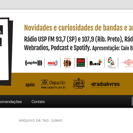
ndas e artistas nacionais
ncia
omendações
Contato
ARQUIVO DA TAG:
QINHO