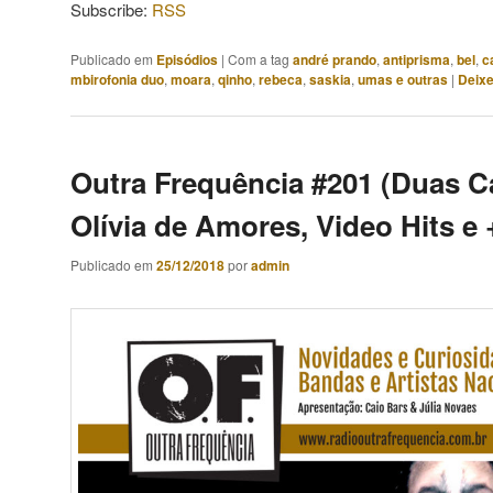
Subscribe:
RSS
Publicado em
Episódios
|
Com a tag
andré prando
,
antiprisma
,
bel
,
c
mbirofonia duo
,
moara
,
qinho
,
rebeca
,
saskia
,
umas e outras
|
Deixe
Outra Frequência #201 (Duas C
Olívia de Amores, Video Hits e 
Publicado em
25/12/2018
por
admin