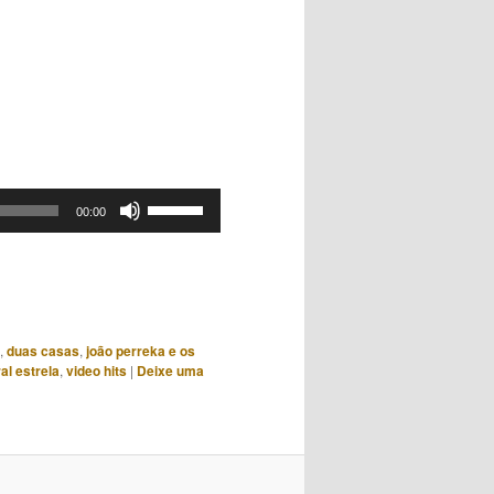
Use
00:00
as
setas
para
cima
ou
,
duas casas
,
joão perreka e os
para
al estrela
,
video hits
|
Deixe uma
baixo
para
aumentar
ou
diminuir