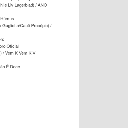
hi e Liv Lagerblad) / ANO
 / Húmus
Gugliotta/Cauê Procópio) /
oro
ro Oficial
le) / Vem K Vem K V
 Não É Doce