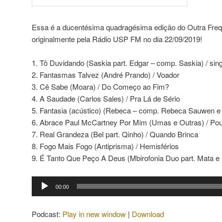
Essa é a ducentésima quadragésima edição do Outra Frequ
originalmente pela Rádio USP FM no dia 22/09/2019!
1. Tô Duvidando (Saskia part. Edgar – comp. Saskia) / sing
2. Fantasmas Talvez (André Prando) / Voador
3. Cê Sabe (Moara) / Do Começo ao Fim?
4. A Saudade (Carlos Sales) / Pra Lá de Sério
5. Fantasia (acústico) (Rebeca – comp. Rebeca Sauwen e A
6. Abrace Paul McCartney Por Mim (Umas e Outras) / Po
7. Real Grandeza (Bel part. Qinho) / Quando Brinca
8. Fogo Mais Fogo (Antiprisma) / Hemisférios
9. É Tanto Que Peço A Deus (Mbirofonia Duo part. Mata e 
Tocador
00:00
de
áudio
Podcast:
Play in new window
|
Download