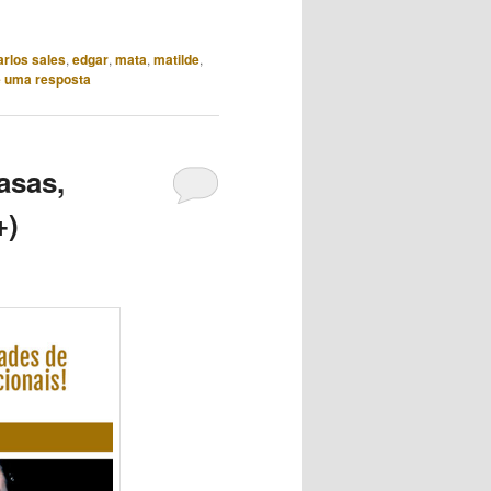
cima
ou
arlos sales
,
edgar
,
mata
,
matilde
,
para
 uma resposta
baixo
para
aumentar
asas,
ou
diminuir
+)
o
volume.