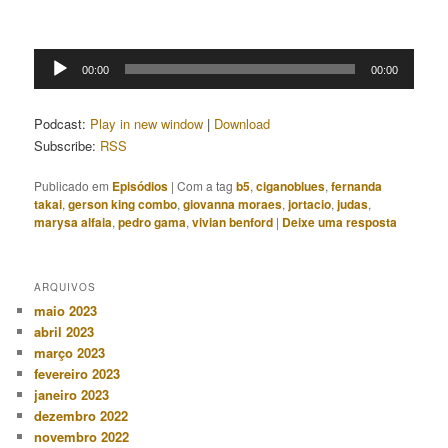
Tocador
00:00
00:00
de
áudio
Podcast:
Play in new window
|
Download
Subscribe:
RSS
Publicado em
Episódios
|
Com a tag
b5
,
ciganoblues
,
fernanda
takai
,
gerson king combo
,
giovanna moraes
,
jortacio
,
judas
,
marysa alfaia
,
pedro gama
,
vivian benford
|
Deixe uma resposta
ARQUIVOS
maio 2023
abril 2023
março 2023
fevereiro 2023
janeiro 2023
dezembro 2022
novembro 2022