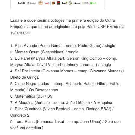
Essa é a ducentésima octogésima primeira edição do Outra
Frequência que foi ao ar originalmente pela Rádio USP FM no dia
19/07/2020!
1. Pipa Avuada (Pedro Gama – comp. Pedro Gama) / single
2. Mamãe Oxum (Ciganoblues) / single
3. Eu Parei (Marysa Alfaia part. Gerson King Combo – comp.
Marysa Alfaia, David Villefort e Johnny Lammas ) / single
4. Saí Por Inteira (Giovanna Moraes – comp. Giovanna Moraes) /
Direto de Gringa
5. Cisne Negro (Judas – comp. Adalberto Rabelo Filho e Fábio
Miranda) / Os Desencantos
6. Matemática (B5) / B5
7. A Máquina (Jortacio – comp. João Ortácio) / A Máquina
8. Pilha Quadrada (Vivian Benford – comp. Rodrigo EBA!) /
Concreto 2
9. Terra Plana (Fernanda Takai – comp. John Ulhoa) / Será que
você vai acreditar?