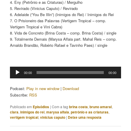
4. Eny (Petrônio e as Criaturas) / Mergulho
5. Revirado (Vinicius Caputo) / Revirado
6. Adelaide (“You Be Illin”) (Inimigos do Rei) / Inimigos do Rei
7. O Prisioneiro das Palavras (Vertigem Tropical – comp.
Vertigem Tropical e Vini Cabra)
8. Vida de Concreto (Brina Costa – comp. Brina Costa) / single
9. Totalmente Demais (Marysa Alfaia part. Mahal Reis – comp.
Arnaldo Brandão, Robério Rafael e Tavinho Paes) / single
Tocador
00:00
00:00
de
áudio
Podcast:
Play in new window
|
Download
Subscribe:
RSS
Publicado em
Episódios
|
Com a tag
brina costa
,
bruno amaral
,
clara
,
inimigos do rei
,
marysa alfaia
,
petrônio e as criaturas
,
vertigem tropical
,
vinicius caputo
|
Deixe uma resposta