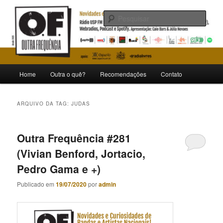
Pular
Pular
Novidades e curiosidades de bandas e artistas nacionais
para
para
Pesqu
o
o
conteúdo
conteúdo
Outra Frequência
principal
secundário
Menu
Home
Outra o quê?
Recomendações
Contato
principal
ARQUIVO DA TAG:
JUDAS
Outra Frequência #281
(Vivian Benford, Jortacio,
Pedro Gama e +)
Publicado em
19/07/2020
por
admin