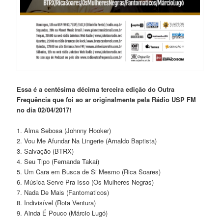
Essa é a centésima décima terceira edição do Outra
Frequência que foi ao ar originalmente pela Rádio USP FM
no dia 02/04/2017!
1. Alma Sebosa (Johnny Hooker)
2. Vou Me Afundar Na Lingerie (Arnaldo Baptista)
3. Salvação (BTRX)
4. Seu Tipo (Fernanda Takai)
5. Um Cara em Busca de Si Mesmo (Rica Soares)
6. Música Serve Pra Isso (Os Mulheres Negras)
7. Nada De Mais (Fantomaticos)
8. Indivisível (Rota Ventura)
9. Ainda É Pouco (Márcio Lugó)