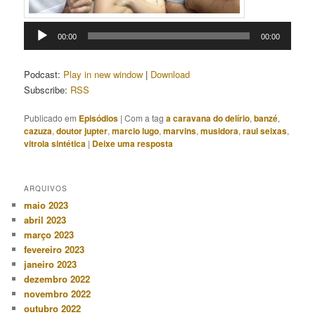
Tocador
00:00
00:00
de
áudio
Podcast:
Play in new window
|
Download
Subscribe:
RSS
Publicado em
Episódios
|
Com a tag
a caravana do delírio
,
banzé
,
cazuza
,
doutor jupter
,
marcio lugo
,
marvins
,
musidora
,
raul seixas
,
vitrola sintética
|
Deixe uma resposta
ARQUIVOS
maio 2023
abril 2023
março 2023
fevereiro 2023
janeiro 2023
dezembro 2022
novembro 2022
outubro 2022