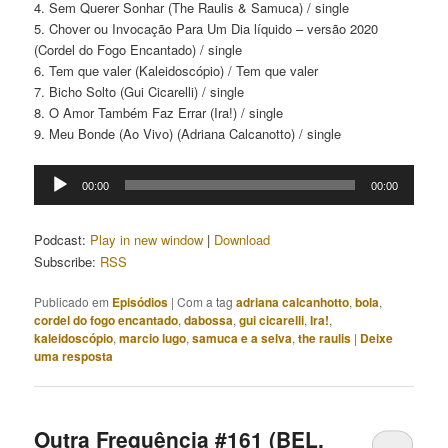
4. Sem Querer Sonhar (The Raulis & Samuca) / single
5. Chover ou Invocação Para Um Dia líquido – versão 2020
(Cordel do Fogo Encantado) / single
6. Tem que valer (Kaleidoscópio) / Tem que valer
7. Bicho Solto (Gui Cicarelli) / single
8. O Amor Também Faz Errar (Ira!) / single
9. Meu Bonde (Ao Vivo) (Adriana Calcanotto) / single
Tocador
00:00
00:00
de
áudio
Podcast:
Play in new window
|
Download
Subscribe:
RSS
Publicado em
Episódios
|
Com a tag
adriana calcanhotto
,
bola
,
cordel do fogo encantado
,
dabossa
,
gui cicarelli
,
Ira!
,
kaleidoscópio
,
marcio lugo
,
samuca e a selva
,
the raulis
|
Deixe
uma resposta
Outra Frequência #161 (BEL,