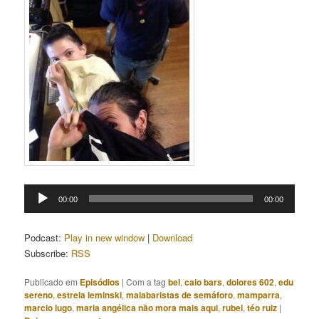
Tocador
00:00
00:00
de
áudio
Podcast:
Play in new window
|
Download
Subscribe:
RSS
Publicado em
Episódios
|
Com a tag
bel
,
caio bars
,
dolores 602
,
edu
sereno
,
estrela leminski
,
malabaristas de semáforo
,
mamparra
,
marcio lugo
,
maria angélica não mora mais aqui
,
rubel
,
téo ruiz
|