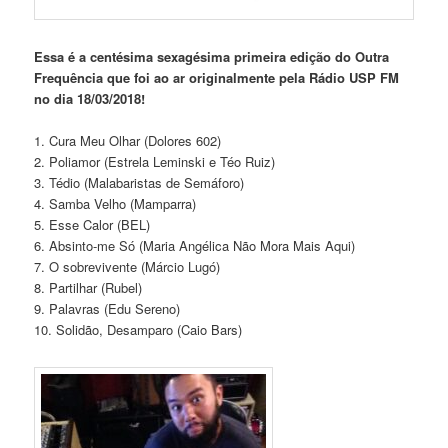
Essa é a centésima sexagésima primeira edição do Outra
Frequência que foi ao ar originalmente pela Rádio USP FM
no dia 18/03/2018!
1. Cura Meu Olhar (Dolores 602)
2. Poliamor (Estrela Leminski e Téo Ruiz)
3. Tédio (Malabaristas de Semáforo)
4. Samba Velho (Mamparra)
5. Esse Calor (BEL)
6. Absinto-me Só (Maria Angélica Não Mora Mais Aqui)
7. O sobrevivente (Márcio Lugó)
8. Partilhar (Rubel)
9. Palavras (Edu Sereno)
10. Solidão, Desamparo (Caio Bars)