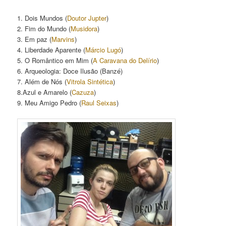
1. Dois Mundos (
Doutor Jupter
)
2. Fim do Mundo (
Musidora
)
3. Em paz (
Marvins
)
4. Liberdade Aparente (
Márcio Lugó
)
5. O Romântico em Mim (
A Caravana do Delírio
)
6. Arqueologia: Doce Ilusão (Banzé)
7. Além de Nós (
Vitrola Sintética
)
8.Azul e Amarelo (
Cazuza
)
9. Meu Amigo Pedro (
Raul Seixas
)