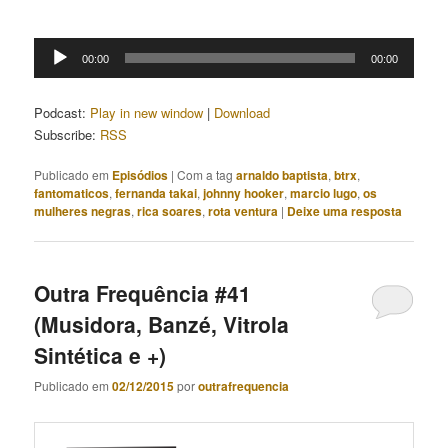
Tocador
00:00
00:00
de
áudio
Podcast:
Play in new window
|
Download
Subscribe:
RSS
Publicado em
Episódios
|
Com a tag
arnaldo baptista
,
btrx
,
fantomaticos
,
fernanda takai
,
johnny hooker
,
marcio lugo
,
os
mulheres negras
,
rica soares
,
rota ventura
|
Deixe uma resposta
Outra Frequência #41
(Musidora, Banzé, Vitrola
Sintética e +)
Publicado em
02/12/2015
por
outrafrequencia