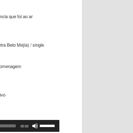
cia que foi ao ar
ra Beto Mejía) / single
o homenagem
ivo
Use
00:00
as