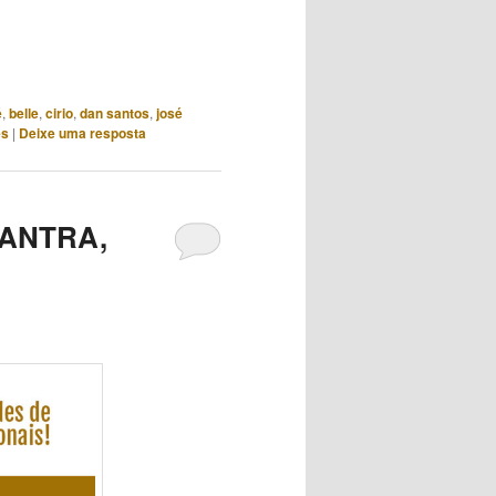
setas
para
cima
ou
é
,
belle
,
cirio
,
dan santos
,
josé
para
es
|
Deixe uma resposta
baixo
para
aumentar
 TANTRA,
ou
diminuir
o
volume.