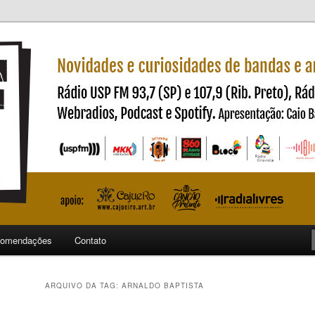
ndas e artistas nacionais
ncia
omendações
Contato
ARQUIVO DA TAG:
ARNALDO BAPTISTA