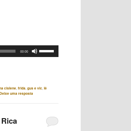
Use
00:00
as
setas
para
cima
ou
na cislene
,
frida
,
gus e vic
,
lê
para
Deixe uma resposta
baixo
para
aumentar
 Rica
ou
diminuir