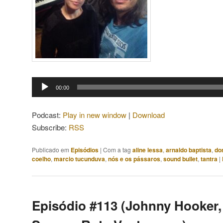
Tocador
00:00
de
áudio
Podcast:
Play in new window
|
Download
Subscribe:
RSS
Publicado em
Episódios
|
Com a tag
aline lessa
,
arnaldo baptista
,
do
coelho
,
marcio tucunduva
,
nós e os pássaros
,
sound bullet
,
tantra
|
Episódio #113 (Johnny Hooker,