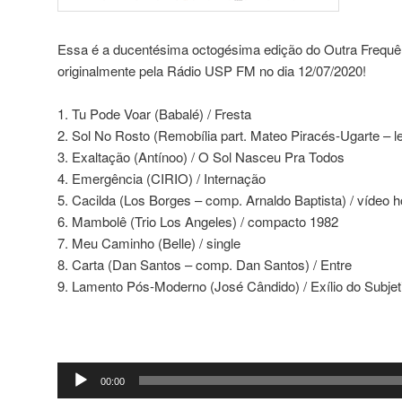
Essa é a ducentésima octogésima edição do Outra Frequên
originalmente pela Rádio USP FM no dia 12/07/2020!
1. Tu Pode Voar (Babalé) / Fresta
2. Sol No Rosto (Remobília part. Mateo Piracés-Ugarte – let
3. Exaltação (Antínoo) / O Sol Nasceu Pra Todos
4. Emergência (CIRIO) / Internação
5. Cacilda (Los Borges – comp. Arnaldo Baptista) / víde
6. Mambolê (Trio Los Angeles) / compacto 1982
7. Meu Caminho (Belle) / single
8. Carta (Dan Santos – comp. Dan Santos) / Entre
9. Lamento Pós-Moderno (José Cândido) / Exílio do Subjet
Tocador
00:00
de