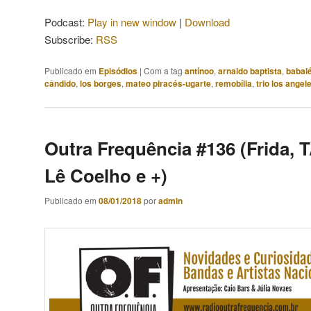
áudio
Podcast:
Play in new window
|
Download
Subscribe:
RSS
Publicado em
Episódios
|
Com a tag
antínoo
,
arnaldo baptista
,
babal
cândido
,
los borges
,
mateo piracés-ugarte
,
remobília
,
trio los angel
Outra Frequência #136 (Frida,
Lê Coelho e +)
Publicado em
08/01/2018
por
admin