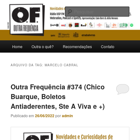
Pular
Pular
Novidades e curiosidades de bandas e artistas nacionais
para
para
Pesqu
o
o
conteúdo
conteúdo
Outra Frequência
principal
secundário
Menu
Home
Outra o quê?
Recomendações
Contato
principal
ARQUIVO DA TAG:
MARCELO CABRAL
Outra Frequência #374 (Chico
Buarque, Boletos
Antiaderentes, Ste A Viva e +)
Publicado em
26/06/2022
por
admin