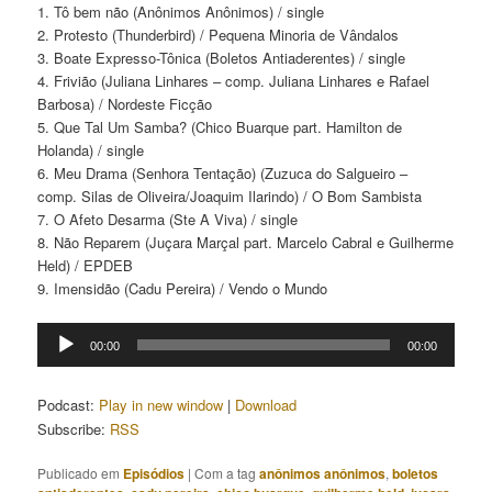
1. Tô bem não (Anônimos Anônimos) / single
2. Protesto (Thunderbird) / Pequena Minoria de Vândalos
3. Boate Expresso-Tônica (Boletos Antiaderentes) / single
4. Frivião (Juliana Linhares – comp. Juliana Linhares e Rafael
Barbosa) / Nordeste Ficção
5. Que Tal Um Samba? (Chico Buarque part. Hamilton de
Holanda) / single
6. Meu Drama (Senhora Tentação) (Zuzuca do Salgueiro –
comp. Silas de Oliveira/Joaquim Ilarindo) / O Bom Sambista
7. O Afeto Desarma (Ste A Viva) / single
8. Não Reparem (Juçara Marçal part. Marcelo Cabral e Guilherme
Held) / EPDEB
9. Imensidão (Cadu Pereira) / Vendo o Mundo
Tocador
00:00
00:00
de
áudio
Podcast:
Play in new window
|
Download
Subscribe:
RSS
Publicado em
Episódios
|
Com a tag
anônimos anônimos
,
boletos